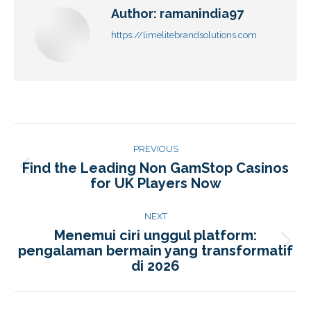
Author:
ramanindia97
https://limelitebrandsolutions.com
PREVIOUS
Find the Leading Non GamStop Casinos
for UK Players Now
NEXT
Menemui ciri unggul platform:
pengalaman bermain yang transformatif
di 2026