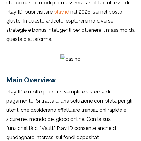
stai cercando modi per massimizzare il tuo utilizzo di
Play ID, puoi visitare
play id
nel 2026, sei nel posto
giusto. In questo articolo, esploreremo diverse
strategie e bonus intelligenti per ottenere il massimo da
questa piattaforma.
Main Overview
Play ID è molto più di un semplice sistema di
pagamento. Si tratta di una soluzione completa per gli
utenti che desiderano effettuare transazioni rapide e
sicure nel mondo del gioco online. Con la sua
funzionalità di “Vault”, Play ID consente anche di
guadagnare interessi sui fondi depositati,