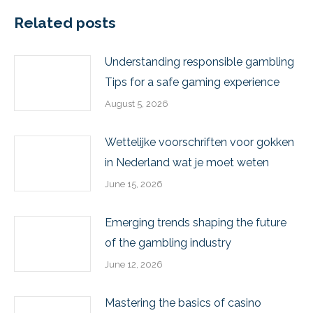
Related posts
Understanding responsible gambling
Tips for a safe gaming experience
August 5, 2026
Wettelijke voorschriften voor gokken
in Nederland wat je moet weten
June 15, 2026
Emerging trends shaping the future
of the gambling industry
June 12, 2026
Mastering the basics of casino