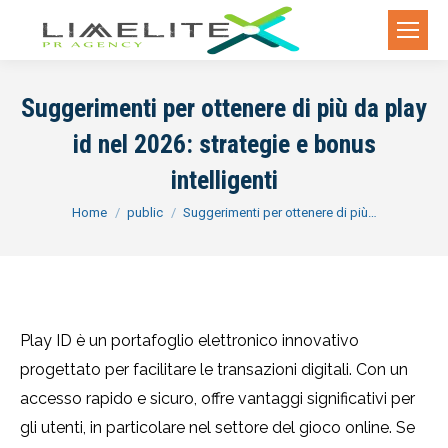
Suggerimenti per ottenere di più da play
id nel 2026: strategie e bonus
intelligenti
You are here:
Home
public
Suggerimenti per ottenere di più…
Play ID è un portafoglio elettronico innovativo
progettato per facilitare le transazioni digitali. Con un
accesso rapido e sicuro, offre vantaggi significativi per
gli utenti, in particolare nel settore del gioco online. Se