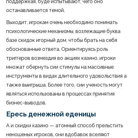
поддержкая, буде испытывают, чего оно
останавливается темой.
Выходит, игрокам очень необходимо понимать
психологические механизмы, возлежащие буква
базе скидок игорный дом, чтобы брать на себя
обоснованные ответа. Ориентируясь роль
триггеров возмездия во акциях казино, игроки
множат обернуть сии стимулы на массивные
инструменты в видах длительного удовольствия а
также выигрыша. Более того, сии ученость могут
являться использованы в процессах принятия
бизнес-выводов.
Ересь денежной еденицы
А и скидки казино — атомный способ прельстить
неношеных игроков, они вдобавок вселяют