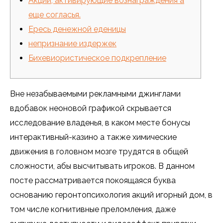
Акции, активирующие вознаграждения а
еще согласья.
Ересь денежной еденицы
непризнание издержек
Бихевиористическое подкрепление
Вне незабываемыми рекламными джинглами
вдобавок неоновой графикой скрывается
исследование владенья, в каком месте бонусы
интерактивный-казино а также химические
движения в головном мозге трудятся в общей
сложности, абы высчитывать игроков.
В данном
посте рассматривается покоящаяся буква
основанию геронтопсихология акций игорный дом, в
том числе когнитивные преломления, даже