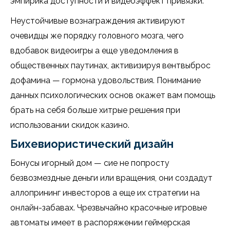
эмпирика доступности и видеоэффект привязки.
Неустойчивые вознаграждения активируют
очевидцы же порядку головного мозга, чего
вдобавок видеоигры а еще уведомления в
общественных паутинах, активизируя вентвыброс
дофамина — гормона удовольствия. Понимание
данных психологических основ окажет вам помощь
брать на себя больше хитрые решения при
использовании скидок казино.
Бихевиористический дизайн
Бонусы игорный дом — сие не попросту
безвозмездные деньги или вращения, они создадут
аллопрининг инвесторов а еще их стратегии на
онлайн-забавах. Чрезвычайно красочные игровые
автоматы имеет в распоряжении геймерская