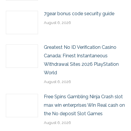
7gear bonus code security guide
August 6, 2026
Greatest No ID Verification Casino
Canada: Finest Instantaneous
Withdrawal Sites 2026 PlayStation
World
August 6, 2026
Free Spins Gambling Ninja Crash slot
max win enterprises Win Real cash on
the No deposit Slot Games
August 6, 2026