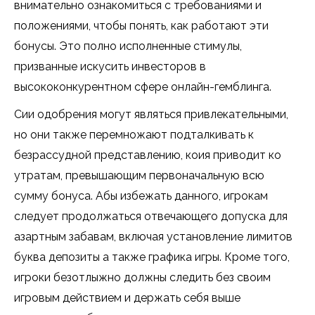
внимательно ознакомиться с требованиями и
положениями, чтобы понять, как работают эти
бонусы. Это полно исполненные стимулы,
призванные искусить инвесторов в
высококонкурентном сфере онлайн-гемблинга.
Сии одобрения могут являться привлекательными,
но они также перемножают подталкивать к
безрассудной представлению, коия приводит ко
утратам, превышающим первоначальную всю
сумму бонуса. Абы избежать данного, игрокам
следует продолжаться отвечающего допуска для
азартным забавам, включая установление лимитов
буква депозиты а также графика игры. Кроме того,
игроки безотлыжно должны следить без своим
игровым действием и держать себя выше