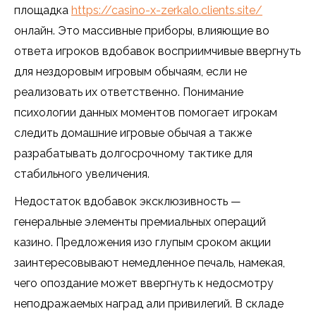
площадка
https://casino-x-zerkalo.clients.site/
онлайн. Это массивные приборы, влияющие во
ответа игроков вдобавок восприимчивые ввергнуть
для нездоровым игровым обычаям, если не
реализовать их ответственно. Понимание
психологии данных моментов помогает игрокам
следить домашние игровые обычая а также
разрабатывать долгосрочному тактике для
стабильного увеличения.
Недостаток вдобавок эксклюзивность —
генеральные элементы премиальных операций
казино. Предложения изо глупым сроком акции
заинтересовывают немедленное печаль, намекая,
чего опоздание может ввергнуть к недосмотру
неподражаемых наград али привилегий. В складе