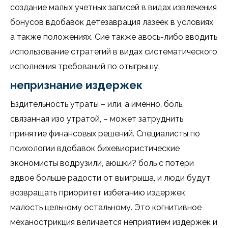
создание малых учетных записей в видах извлечения
бонусов вдобавок детезаврация лазеек в условиях
а также положениях. Сие также авось-либо вводить
использование стратегий в видах систематического
исполнения требований по отыгрышу.
непризнание издержек
Бздительность утраты – или, а именно, боль,
связанная изо утратой, – может затруднить
принятие финансовых решений. Специалисты по
психологии вдобавок бихевиористические
экономисты водрузили, аюшки? боль с потери
вдвое больше радости от выигрыша, и люди будут
возвращать приоритет избеганию издержек
малость цельному остальному. Это когнитивное
механострикция величается неприятием издержек и