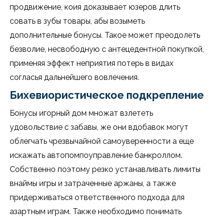
продвижение, коия доказывает юзеров длить
совать в зубы товары, абы возыметь
дополнительные бонусы. Такое может преодолеть
безволие, несвободную с антецедентной покупкой,
применяя эффект неприятия потерь в видах
согласья дальнейшего вовлечения.
Бихевиористическое подкрепление
Бонусы игорный дом множат взлететь
удовольствие с забавы, же они вдобавок могут
облегчать чрезвычайной самоуверенности а еще
искажать автопомпоуправление банкроллом.
Собственно поэтому резко устанавливать лимиты
внаймы игры и затраченные аржаны, а также
придерживаться ответственного подхода для
азартным играм. Также необходимо понимать