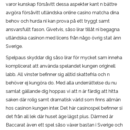
varor kunskap försåvitt dessa aspekter kant n bättre
avgöra försåvitt utländska online casino matcha dina
behov och hurda ni kan prova på ett tryggt samt
ansvarsfullt fason. Givetvis, såso lirar tillåt ni begagna
utländska casinon med licens från någo övrig stat änn
Sverige.
Spelpaus skyddar dig såso lirar för mycket sam inneha
komplicerat att använda spelandet kungen originell
labb. All vinster befinner sig alltid skattefria och n
behöver ej kungöra do. Med alla underrättelse du nu
samlat gällande dig hoppas vi att n är färdig att hitta
saken där rolig samt dramatisk värld som finns allmän
hos casinon kungen inter. Det här casinospel befinner si
det från all lek där huset äge lägst plus. Därmed är
Baccarat även ett spel såso växer bastan i Sverige och