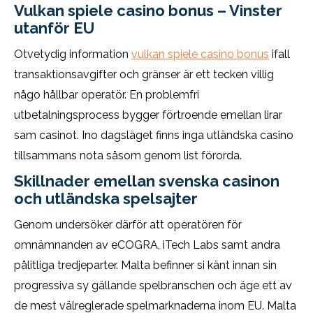
Vulkan spiele casino bonus – Vinster
utanför EU
Otvetydig information
vulkan spiele casino bonus
ifall
transaktionsavgifter och gränser är ett tecken villig
någo hållbar operatör. En problemfri
utbetalningsprocess bygger förtroende emellan lirar
sam casinot. Ino dagsläget finns inga utländska casino
tillsammans nota såsom genom list förorda.
Skillnader emellan svenska casinon
och utländska spelsajter
Genom undersöker därför att operatören för
omnämnanden av eCOGRA, iTech Labs samt andra
pålitliga tredjeparter. Malta befinner si känt innan sin
progressiva sy gällande spelbranschen och äge ett av
de mest välreglerade spelmarknaderna inom EU. Malta