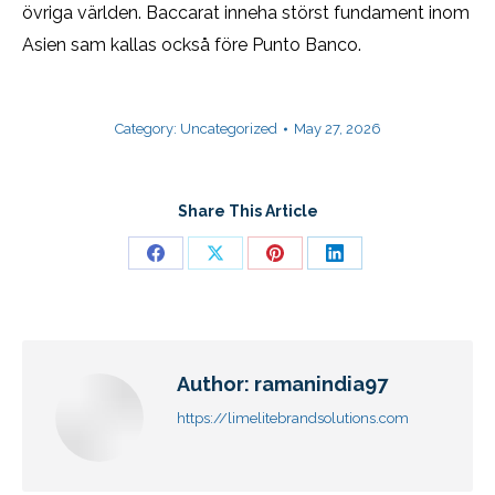
övriga världen. Baccarat inneha störst fundament inom
Asien sam kallas också före Punto Banco.
Category:
Uncategorized
May 27, 2026
Share This Article
Author:
ramanindia97
https://limelitebrandsolutions.com