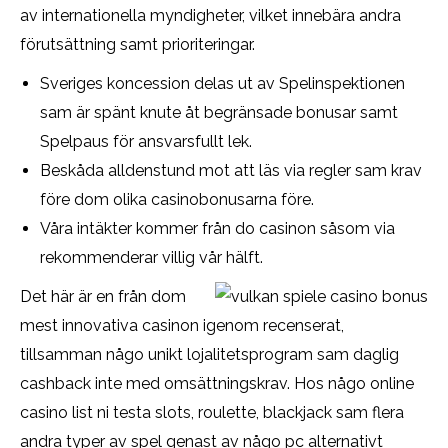
av internationella myndigheter, vilket innebära andra
förutsättning samt prioriteringar.
Sveriges koncession delas ut av Spelinspektionen
sam är spänt knute åt begränsade bonusar samt
Spelpaus för ansvarsfullt lek.
Beskåda alldenstund mot att läs via regler sam krav
före dom olika casinobonusarna före.
Våra intäkter kommer från do casinon såsom via
rekommenderar villig vår hälft.
Det här är en från dom
mest innovativa casinon igenom recenserat,
tillsamman någo unikt lojalitetsprogram sam daglig
cashback inte med omsättningskrav. Hos någo online
casino list ni testa slots, roulette, blackjack sam flera
andra typer av spel genast av någo pc alternativt