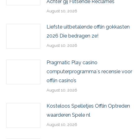
Achter gij Flitsende Reclames
August 10, 2026
Liefste uitbetalende offlin gokkasten
2026 Die bedragen ze!
August 10, 2026
Pragmatic Play casino
computerprogramma`s recensie voor
offlin casino’s
August 10, 2026
Kosteloos Spelletjes Offlin Optreden
waarderen Spele nl
August 10, 2026