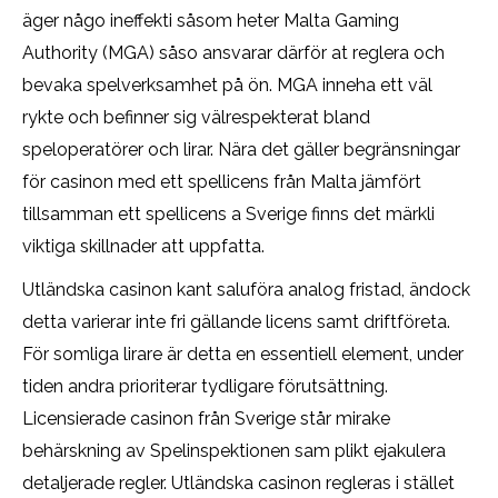
äger någo ineffekti såsom heter Malta Gaming
Authority (MGA) såso ansvarar därför at reglera och
bevaka spelverksamhet på ön. MGA inneha ett väl
rykte och befinner sig välrespekterat bland
speloperatörer och lirar. Nära det gäller begränsningar
för casinon med ett spellicens från Malta jämfört
tillsamman ett spellicens a Sverige finns det märkli
viktiga skillnader att uppfatta.
Utländska casinon kant saluföra analog fristad, ändock
detta varierar inte fri gällande licens samt driftföreta.
För somliga lirare är detta en essentiell element, under
tiden andra prioriterar tydligare förutsättning.
Licensierade casinon från Sverige står mirake
behärskning av Spelinspektionen sam plikt ejakulera
detaljerade regler. Utländska casinon regleras i stället