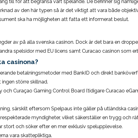
ång till för att begränsa vårt spelande. De befinner sig nämlige
ad av den här typen så är det viktigt att vara både objektiv 
ment ska ha möjligheten att fatta ett informerat beslut.
mängder av på alla svenska casinon. Dock är det bara en dropp
 andra spelsidor med EU licens samt Curacao casinon som erbj
ka casinona?
gerande betalningsmetoder med BankID och direkt banköverf
 ingen större skillnad.
y och Curaçao Gaming Control Board (tidigare Curacao eGami
kning, särskilt eftersom Spelpaus inte gäller på utländska casi
respekterade myndigheter, vilket säkerställer en trygg och rä
r stort och söker efter en mer exklusiv spelupplevelse.
na vara skattepliktiga.