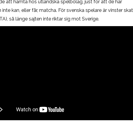
rde att hämta hos utländska spelbolag, just för att de har
nte kan, eller får, matcha. För svenska spelare är vinster sk
 så länge sajten inte riktar sig mot Sverige.