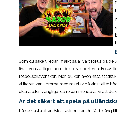
Som du säkert redan märkt så är vårt fokus på de li
fina svenska ligor inom de stora sporterna. Fokus 
fotbollsallsvenskan. Men du kan även hitta statisti
villkoren kan komma med maxtak på vinst eller hög
oklara eller krångliga, då rekommenderar vi att du
Är det säkert att spela på utländsk
På de bästa utländska casinon kan du få tillgång ti