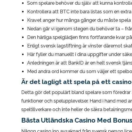
Som spelare behöver du själv att kunna kontrolle
Kontrollera att BTC inte bara listas som en extra
Kravet anger hur många gånger du måste spela fö
Nedan går vi igenom stegen du behöver ta – från v
Den härliga spelglädjen finns fortfarande kvar p
Enligt svensk lagstiftning är vinster däremot skat
Här fyller du manuellt i dina uppgifter under sä
Anledningen är att BankID är en helt svensk tjänst
Med andra ord kommer du som väljer ett spelbol
Är det lagligt att spela på ett casin
Detta gör det populärt bland spelare som föredrar 
funktioner och spelupplevelser. Hand i hand med anv
speltillverkare och inte heller de säkra betalnings
Bästa Utländska Casino Med Bonu
Någon casino ino avsaknad från svensk person licen