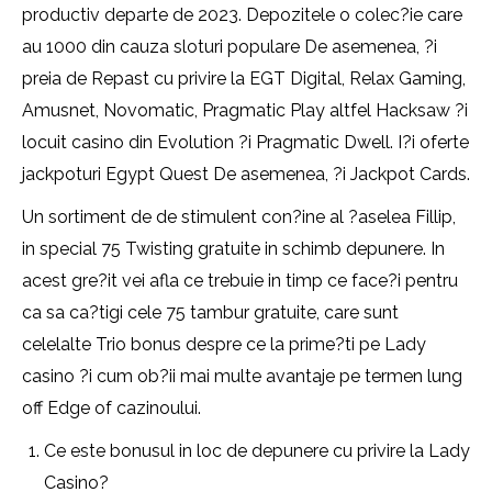
productiv departe de 2023. Depozitele o colec?ie care
au 1000 din cauza sloturi populare De asemenea, ?i
preia de Repast cu privire la EGT Digital, Relax Gaming,
Amusnet, Novomatic, Pragmatic Play altfel Hacksaw ?i
locuit casino din Evolution ?i Pragmatic Dwell. I?i oferte
jackpoturi Egypt Quest De asemenea, ?i Jackpot Cards.
Un sortiment de de stimulent con?ine al ?aselea Fillip,
in special 75 Twisting gratuite in schimb depunere. In
acest gre?it vei afla ce trebuie in timp ce face?i pentru
ca sa ca?tigi cele 75 tambur gratuite, care sunt
celelalte Trio bonus despre ce la prime?ti pe Lady
casino ?i cum ob?ii mai multe avantaje pe termen lung
off Edge of cazinoului.
Ce este bonusul in loc de depunere cu privire la Lady
Casino?