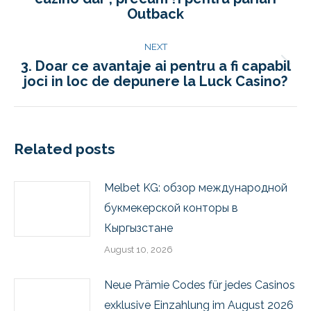
Outback
NEXT
3. Doar ce avantaje ai pentru a fi capabil
joci in loc de depunere la Luck Casino?
Related posts
Melbet KG: обзор международной
букмекерской конторы в
Кыргызстане
August 10, 2026
Neue Prämie Codes für jedes Casinos
exklusive Einzahlung im August 2026