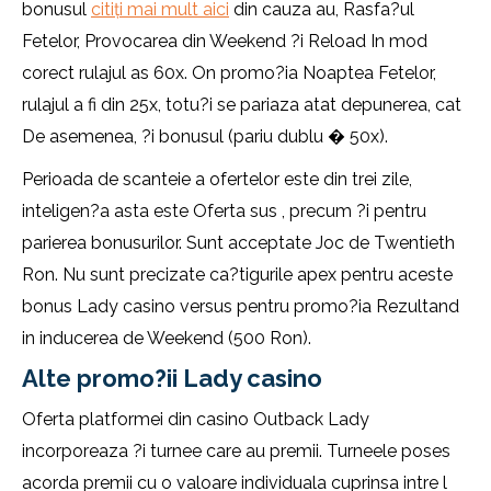
bonusul
citiți mai mult aici
din cauza au, Rasfa?ul
Fetelor, Provocarea din Weekend ?i Reload In mod
corect rulajul as 60x. On promo?ia Noaptea Fetelor,
rulajul a fi din 25x, totu?i se pariaza atat depunerea, cat
De asemenea, ?i bonusul (pariu dublu � 50x).
Perioada de scanteie a ofertelor este din trei zile,
inteligen?a asta este Oferta sus , precum ?i pentru
parierea bonusurilor. Sunt acceptate Joc de Twentieth
Ron. Nu sunt precizate ca?tigurile apex pentru aceste
bonus Lady casino versus pentru promo?ia Rezultand
in inducerea de Weekend (500 Ron).
Alte promo?ii Lady casino
Oferta platformei din casino Outback Lady
incorporeaza ?i turnee care au premii. Turneele poses
acorda premii cu o valoare individuala cuprinsa intre l