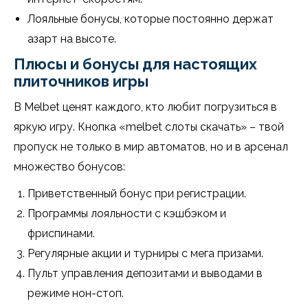
Лояльные бонусы, которые постоянно держат
азарт на высоте.
Плюсы и бонусы для настоящих
плиточников игры
В Melbet ценят каждого, кто любит погрузиться в
яркую игру. Кнопка «melbet слоты скачать» – твой
пропуск не только в мир автоматов, но и в арсенал
множество бонусов:
Приветственный бонус при регистрации.
Программы лояльности с кэшбэком и
фриспинами.
Регулярные акции и турниры с мега призами.
Пульт управления депозитами и выводами в
режиме нон-стоп.