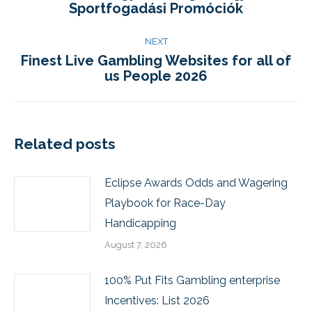
Sportfogadási Promóciók
NEXT
Finest Live Gambling Websites for all of
us People 2026
Related posts
Eclipse Awards Odds and Wagering
Playbook for Race-Day
Handicapping
August 7, 2026
100% Put Fits Gambling enterprise
Incentives: List 2026