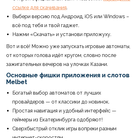
ссылке для скачивания
.
Выбери версию под Андроид, iOS или Windows –
всё под тебя и твой гаджет.
Нажми «Скачать» и установи приложуху.
Вот и всё! Можно уже запускать игровые автоматы,
от которых голова идёт кругом, словно после
зажигательных вечеров на улочках Казани.
Основные фишки приложения и слотов
Melbet
Богатый выбор автоматов от лучших
провайдеров — от классики до новинок.
Простая навигация и удобный интерфейс —
геймеры из Екатеринбурга одобряют!
Сверхбыстрый отклик игры вопреки разным
интернет-скоростям.