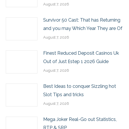
August 7, 2026
Survivor 50 Cast: That has Returning
and you may Which Year They are Of
August 7, 2026
Finest Reduced Deposit Casinos Uk
Out of Just £step 1 2026 Guide
August 7, 2026
Best Ideas to conquer Sizzling hot
Slot Tips and tricks
August 7, 2026
Mega Joker Real-Go out Statistics,
RTP & SRP