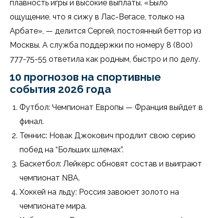
плавность игры и высокие выплаты. «Было
ощущение, что я сижу в Лас-Вегасе, только на
Арбате», — делится Сергей, постоянный беттор из
Москвы. А служба поддержки по номеру 8 (800)
777-75-55 ответила как родным, быстро и по делу.
10 прогнозов на спортивные
события 2026 года
Футбол: Чемпионат Европы — Франция выйдет в
финал.
Теннис: Новак Джокович продлит свою серию
побед на “Больших шлемах”.
Баскетбол: Лейкерс обновят состав и выиграют
чемпионат NBA.
Хоккей на льду: Россия завоюет золото на
чемпионате мира.