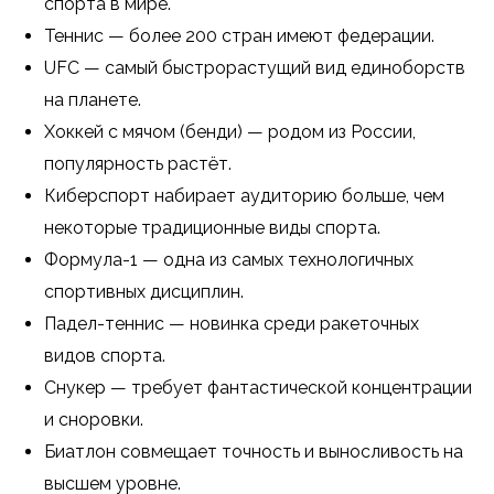
спорта в мире.
Теннис — более 200 стран имеют федерации.
UFC — самый быстрорастущий вид единоборств
на планете.
Хоккей с мячом (бенди) — родом из России,
популярность растёт.
Киберспорт набирает аудиторию больше, чем
некоторые традиционные виды спорта.
Формула-1 — одна из самых технологичных
спортивных дисциплин.
Падел-теннис — новинка среди ракеточных
видов спорта.
Снукер — требует фантастической концентрации
и сноровки.
Биатлон совмещает точность и выносливость на
высшем уровне.