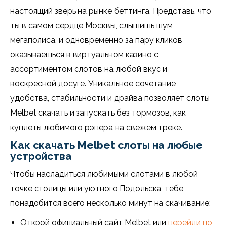
настоящий зверь на рынке беттинга. Представь, что
ты в самом сердце Москвы, слышишь шум
мегаполиса, и одновременно за пару кликов
оказываешься в виртуальном казино с
ассортиментом слотов на любой вкус и
воскресной досуге. Уникальное сочетание
удобства, стабильности и драйва позволяет слоты
Melbet скачать и запускать без тормозов, как
куплеты любимого рэпера на свежем треке.
Как скачать Melbet слоты на любые
устройства
Чтобы насладиться любимыми слотами в любой
точке столицы или уютного Подольска, тебе
понадобится всего несколько минут на скачивание:
Открой официальный сайт Melbet или
перейди по