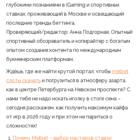
глубокими познаниями в iGaming и спортивных
ставках, проживающий в Москве и освещающий
последние тренды беттинга.
Проверяющий/редактор:
Анна Подгорная
. Опытный
спортивный обозреватель и копирайтер с богатым
опытом создания контента по международным
букмекерским платформам.
Ждёшь, где же найти крутой портал, чтобы
melbet
слоты скачать
и погрузиться в атмосферу азарта,
как в центре Петербурга на Невском проспекте? С
нами тебе не надо искать иголку в стоге сена –
сегодня расскажем, как получить максимум кайфа
от игр в 2026 году и при этом не париться о
сложностях!
Почему Melbet – выбор мастеров ставок