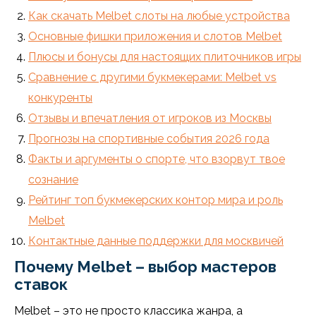
Как скачать Melbet слоты на любые устройства
Основные фишки приложения и слотов Melbet
Плюсы и бонусы для настоящих плиточников игры
Сравнение с другими букмекерами: Melbet vs
конкуренты
Отзывы и впечатления от игроков из Москвы
Прогнозы на спортивные события 2026 года
Факты и аргументы о спорте, что взорвут твое
сознание
Рейтинг топ букмекерских контор мира и роль
Melbet
Контактные данные поддержки для москвичей
Почему Melbet – выбор мастеров
ставок
Melbet – это не просто классика жанра, а