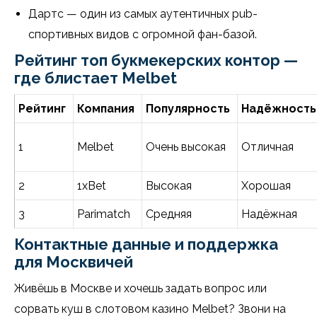
Дартс — один из самых аутентичных pub-
спортивных видов с огромной фан-базой.
Рейтинг топ букмекерских контор —
где блистает Melbet
Рейтинг
Компания
Популярность
Надёжность
1
Melbet
Очень высокая
Отличная
2
1xBet
Высокая
Хорошая
3
Parimatch
Средняя
Надёжная
Контактные данные и поддержка
для Москвичей
Живёшь в Москве и хочешь задать вопрос или
сорвать куш в слотовом казино Melbet? Звони на