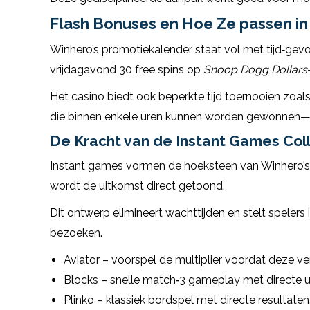
Flash Bonuses en Hoe Ze passen in
Winhero’s promotiekalender staat vol met tijd‑gevoe
vrijdagavond 30 free spins op
Snoop Dogg Dollars
Het casino biedt ook beperkte tijd toernooien zoa
die binnen enkele uren kunnen worden gewonnen—per
De Kracht van de Instant Games Col
Instant games vormen de hoeksteen van Winhero’s ko
wordt de uitkomst direct getoond.
Dit ontwerp elimineert wachttijden en stelt speler
bezoeken.
Aviator – voorspel de multiplier voordat deze ve
Blocks – snelle match‑3 gameplay met directe u
Plinko – klassiek bordspel met directe resultaten