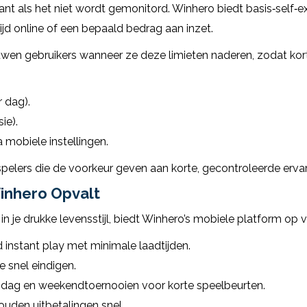
nt als het niet wordt gemonitord. Winhero biedt basis‑self‑e
ijd online of een bepaald bedrag aan inzet.
wen gebruikers wanneer ze deze limieten naderen, zodat korte
r dag).
ie).
 mobiele instellingen.
elers die de voorkeur geven aan korte, gecontroleerde ervar
inhero Opvalt
in je drukke levensstijl, biedt Winhero’s mobiele platform op v
instant play met minimale laadtijden.
e snel eindigen.
rijdag en weekendtoernooien voor korte speelbeurten.
ouden uitbetalingen snel.