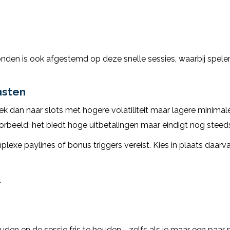
nden is ook afgestemd op deze snelle sessies, waarbij speler
nsten
oek dan naar slots met hogere volatiliteit maar lagere minima
orbeeld; het biedt hoge uitbetalingen maar eindigt nog steeds
mplexe paylines of bonus triggers vereist. Kies in plaats daa
.
n en de sessie fris te houden—zelfs als je maar een paar 