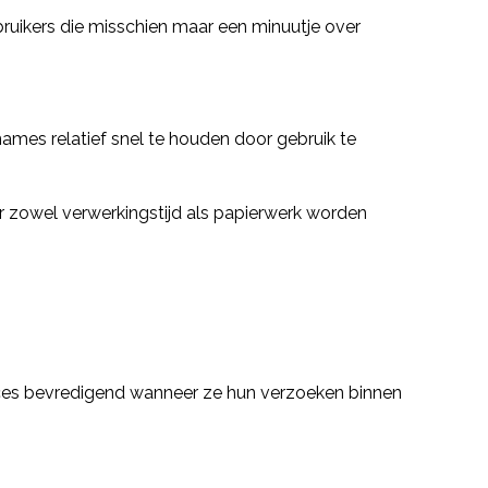
ruikers die misschien maar een minuutje over
ames relatief snel te houden door gebruik te
r zowel verwerkingstijd als papierwerk worden
oces bevredigend wanneer ze hun verzoeken binnen