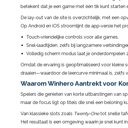
betekent dat je een game met één tik kunt starten e
De lay-out van de site is overzichtelijk, met een o
Op Android en iOS stroomlijnt de app‑versie het p
Touch‑vriendelijke controls voor alle games.
Snel‑laadtijden, zelfs bij langzamere verbindinge
Volledig scherm modus laat je onderdompelen zo
Omdat de ervaring is geoptimaliseerd voor kleine
draaien—waardoor de leercurve minimaal is, zelfs
Waarom Winhero Aantrekt voor Kor
Spelers die genieten van korte uitbarstingen van s
maar de focus ligt op titels die snel een beloning 
Van klassieke slots zoals
Twenty‑One
tot snelle ta
Het resultaat is een omgeving waarin je snel kunt 