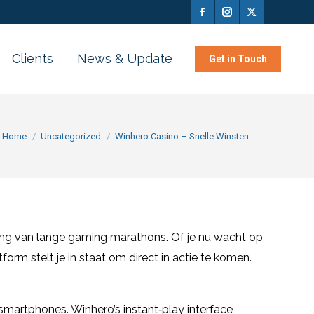
Clients
News & Update
Get in Touch
ou are here:
Home
Uncategorized
Winhero Casino – Snelle Winsten…
ting van lange gaming marathons. Of je nu wacht op
form stelt je in staat om direct in actie te komen.
martphones. Winhero’s instant‑play interface