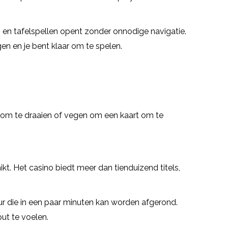
ts en tafelspellen opent zonder onnodige navigatie.
n en je bent klaar om te spelen.
 om te draaien of vegen om een kaart om te
t. Het casino biedt meer dan tienduizend titels,
duur die in een paar minuten kan worden afgerond.
ut te voelen.