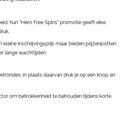
eeld, hun “Hero Free Spins” promotie geeft elke
ruk.
leine inschrijvingsprijs maar bieden prijzenpotten
r lange wachttijden.
etrondes; in plaats daarvan druk je op een knop en
actor om betrokkenheid te behouden tijdens korte