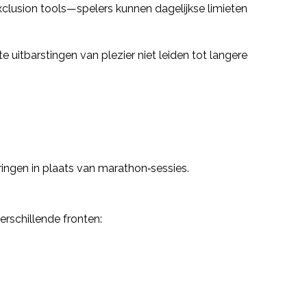
xclusion tools—spelers kunnen dagelijkse limieten
 uitbarstingen van plezier niet leiden tot langere
ingen in plaats van marathon‑sessies.
erschillende fronten: