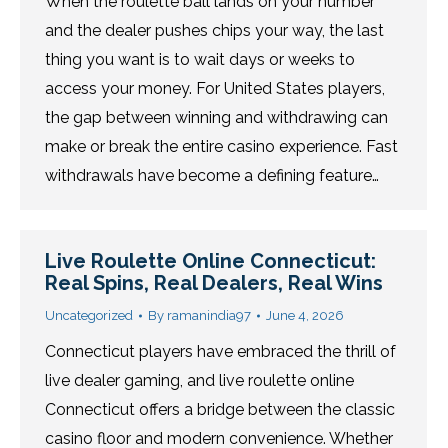
When the roulette ball lands on your number
and the dealer pushes chips your way, the last
thing you want is to wait days or weeks to
access your money. For United States players,
the gap between winning and withdrawing can
make or break the entire casino experience. Fast
withdrawals have become a defining feature…
Live Roulette Online Connecticut:
Real Spins, Real Dealers, Real Wins
Uncategorized
By
ramanindia97
June 4, 2026
Connecticut players have embraced the thrill of
live dealer gaming, and live roulette online
Connecticut offers a bridge between the classic
casino floor and modern convenience. Whether