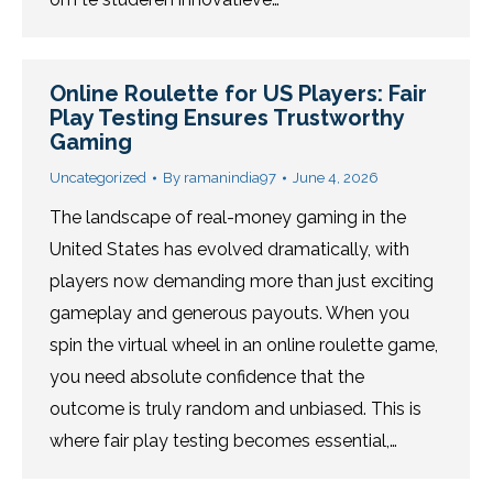
Online Roulette for US Players: Fair
Play Testing Ensures Trustworthy
Gaming
Uncategorized
By
ramanindia97
June 4, 2026
The landscape of real-money gaming in the
United States has evolved dramatically, with
players now demanding more than just exciting
gameplay and generous payouts. When you
spin the virtual wheel in an online roulette game,
you need absolute confidence that the
outcome is truly random and unbiased. This is
where fair play testing becomes essential,…