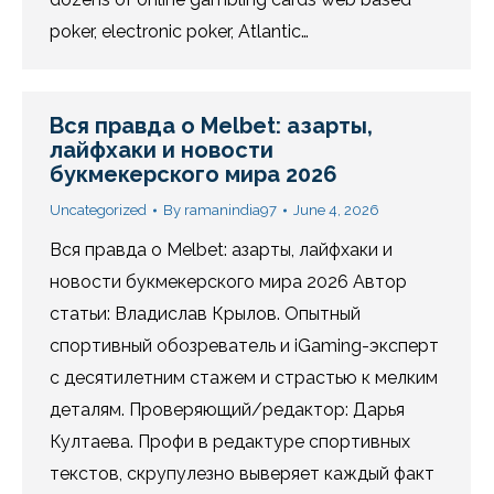
poker, electronic poker, Atlantic…
Вся правда о Melbet: азарты,
лайфхаки и новости
букмекерского мира 2026
Uncategorized
By
ramanindia97
June 4, 2026
Вся правда о Melbet: азарты, лайфхаки и
новости букмекерского мира 2026 Автор
статьи: Владислав Крылов. Опытный
спортивный обозреватель и iGaming-эксперт
с десятилетним стажем и страстью к мелким
деталям. Проверяющий/редактор: Дарья
Култаева. Профи в редактуре спортивных
текстов, скрупулезно выверяет каждый факт