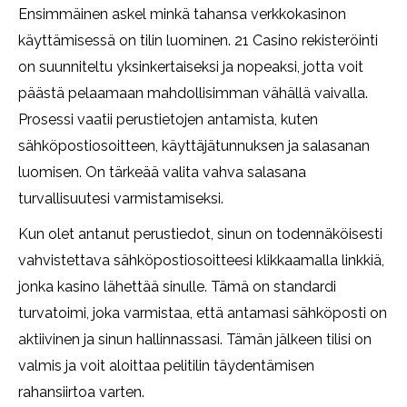
Ensimmäinen askel minkä tahansa verkkokasinon
käyttämisessä on tilin luominen. 21 Casino rekisteröinti
on suunniteltu yksinkertaiseksi ja nopeaksi, jotta voit
päästä pelaamaan mahdollisimman vähällä vaivalla.
Prosessi vaatii perustietojen antamista, kuten
sähköpostiosoitteen, käyttäjätunnuksen ja salasanan
luomisen. On tärkeää valita vahva salasana
turvallisuutesi varmistamiseksi.
Kun olet antanut perustiedot, sinun on todennäköisesti
vahvistettava sähköpostiosoitteesi klikkaamalla linkkiä,
jonka kasino lähettää sinulle. Tämä on standardi
turvatoimi, joka varmistaa, että antamasi sähköposti on
aktiivinen ja sinun hallinnassasi. Tämän jälkeen tilisi on
valmis ja voit aloittaa pelitilin täydentämisen
rahansiirtoa varten.