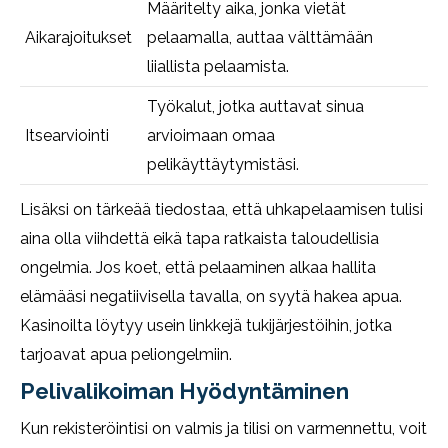
Määritelty aika, jonka vietät
Aikarajoitukset
pelaamalla, auttaa välttämään
liiallista pelaamista.
Työkalut, jotka auttavat sinua
Itsearviointi
arvioimaan omaa
pelikäyttäytymistäsi.
Lisäksi on tärkeää tiedostaa, että uhkapelaamisen tulisi
aina olla viihdettä eikä tapa ratkaista taloudellisia
ongelmia. Jos koet, että pelaaminen alkaa hallita
elämääsi negatiivisella tavalla, on syytä hakea apua.
Kasinoilta löytyy usein linkkejä tukijärjestöihin, jotka
tarjoavat apua peliongelmiin.
Pelivalikoiman Hyödyntäminen
Kun rekisteröintisi on valmis ja tilisi on varmennettu, voit