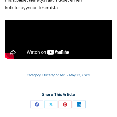
mahdolliset kierrätysvaatimukset ennen
kotiutuspyynnön tekemistä.
Category:
Uncategorized
May 22, 2026
Share This Article