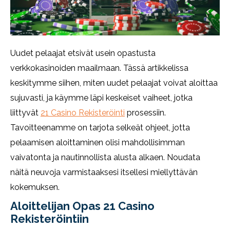
Uudet pelaajat etsivät usein opastusta
verkkokasinoiden maailmaan. Tässä artikkelissa
keskitymme siihen, miten uudet pelaajat voivat aloittaa
sujuvasti, ja käymme läpi keskeiset vaiheet, jotka
liittyvät
21 Casino Rekisteröinti
prosessiin.
Tavoitteenamme on tarjota selkeät ohjeet, jotta
pelaamisen aloittaminen olisi mahdollisimman
vaivatonta ja nautinnollista alusta alkaen. Noudata
näitä neuvoja varmistaaksesi itsellesi miellyttävän
kokemuksen.
Aloittelijan Opas 21 Casino
Rekisteröintiin