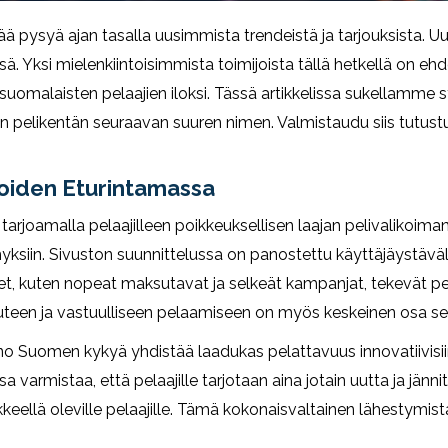
 pysyä ajan tasalla uusimmista trendeistä ja tarjouksista. Uud
ä. Yksi mielenkiintoisimmista toimijoista tällä hetkellä on e
ja suomalaisten pelaajien iloksi. Tässä artikkelissa sukellamm
lisen pelikentän seuraavan suuren nimen. Valmistaudu siis tut
oiden Eturintamassa
rjoamalla pelaajilleen poikkeuksellisen laajan pelivalikoiman
lämyksiin. Sivuston suunnittelussa on panostettu käyttäjäystävä
udet, kuten nopeat maksutavat ja selkeät kampanjat, tekevät 
uuteen ja vastuulliseen pelaamiseen on myös keskeinen osa se
ino Suomen kykyä yhdistää laadukas pelattavuus innovatiivisiin
a varmistaa, että pelaajille tarjotaan aina jotain uutta ja jän
ikkeellä oleville pelaajille. Tämä kokonaisvaltainen lähesty