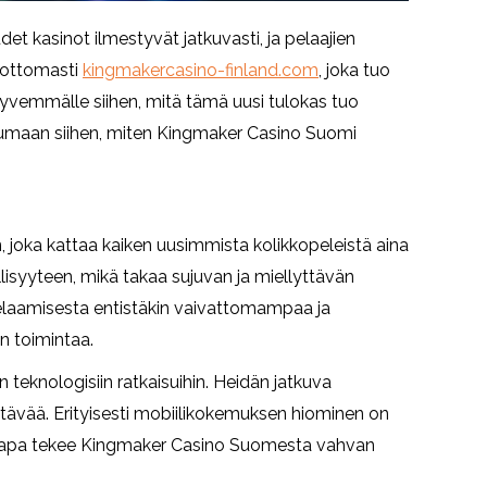
et kasinot ilmestyvät jatkuvasti, ja pelaajien
hdottomasti
kingmakercasino-finland.com
, joka tuo
e syvemmälle siihen, mitä tämä uusi tulokas tuo
ustumaan siihen, miten Kingmaker Casino Suomi
, joka kattaa kaiken uusimmista kolikkopeleistä aina
llisyyteen, mikä takaa sujuvan ja miellyttävän
pelaamisesta entistäkin vaivattomampaa ja
n toimintaa.
 teknologisiin ratkaisuihin. Heidän jatkuva
nittävää. Erityisesti mobiilikokemuksen hiominen on
mistapa tekee Kingmaker Casino Suomesta vahvan