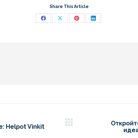
Share This Article
Откройте
le: Helpot Vinkit
идеа