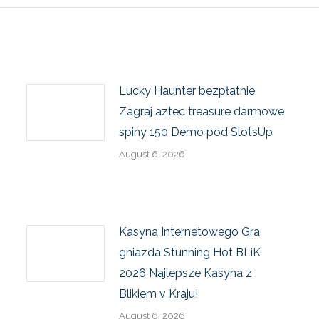
Lucky Haunter bezpłatnie
Zagraj aztec treasure darmowe
spiny 150 Demo pod SlotsUp
August 6, 2026
Kasyna Internetowego Gra
gniazda Stunning Hot BLiK
2026 Najlepsze Kasyna z
Blikiem v Kraju!
August 6, 2026