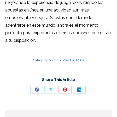
mejorando la experiencia de juego, convirtiendo las
apuestas en línea en una actividad aún más
emocionante y segura. Si estás considerando
adentrarte en este mundo, ahora es el momento
perfecto para explorar las diversas opciones que están
a tu disposición.
Category:
public
May 26, 2026
Share This Article