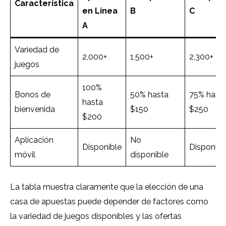
Característica
en Línea
B
C
A
Variedad de
2,000+
1,500+
2,300+
juegos
100%
Bonos de
50% hasta
75% hast
hasta
bienvenida
$150
$250
$200
Aplicación
No
Disponible
Disponibl
móvil
disponible
La tabla muestra claramente que la elección de una
casa de apuestas puede depender de factores como
la variedad de juegos disponibles y las ofertas