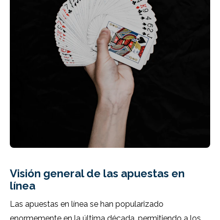
Visión general de las apuestas en
línea
Las apuestas en línea se han popularizado
enormemente en la última década, permitiendo a los