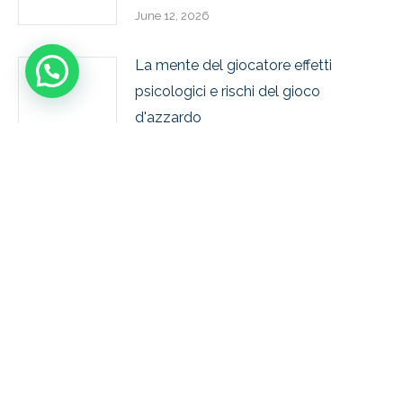
June 12, 2026
La mente del giocatore effetti
psicologici e rischi del gioco
d'azzardo
June 11, 2026
Exploring the vibrant tapestry of
casino culture around the globe
June 10, 2026
Limelite Brand Solution 2022-2023 © Developed by
The Digital
Root