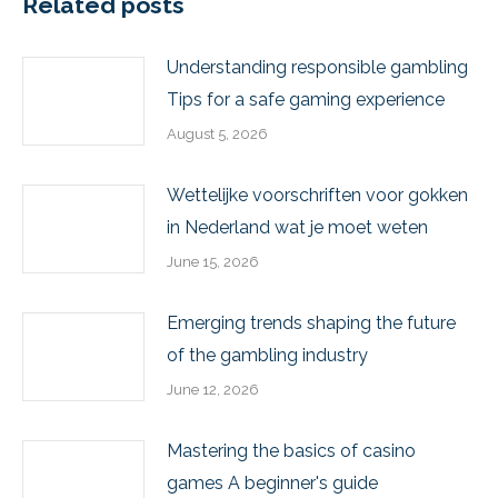
Related posts
Understanding responsible gambling
Tips for a safe gaming experience
August 5, 2026
Wettelijke voorschriften voor gokken
in Nederland wat je moet weten
June 15, 2026
Emerging trends shaping the future
of the gambling industry
June 12, 2026
Mastering the basics of casino
games A beginner's guide