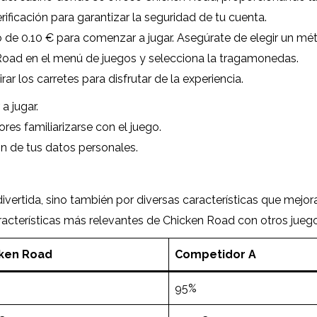
ficación para garantizar la seguridad de tu cuenta.
de 0.10 € para comenzar a jugar. Asegúrate de elegir un m
oad en el menú de juegos y selecciona la tragamonedas.
ar los carretes para disfrutar de la experiencia.
a jugar.
res familiarizarse con el juego.
ón de tus datos personales.
ertida, sino también por diversas características que mejoran
racterísticas más relevantes de Chicken Road con otros jue
ken Road
Competidor A
95%