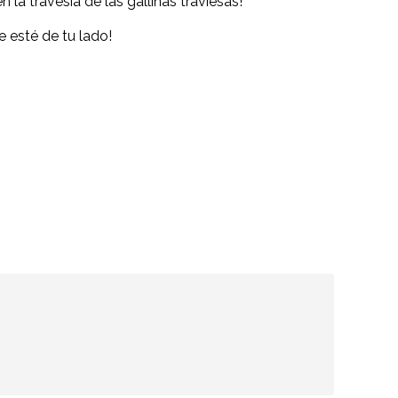
la travesía de las gallinas traviesas!
e esté de tu lado!