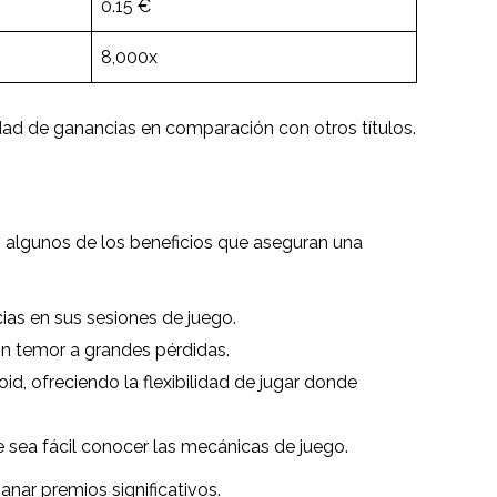
0.15 €
8,000x
ad de ganancias en comparación con otros títulos.
 algunos de los beneficios que aseguran una
ias en sus sesiones de juego.
in temor a grandes pérdidas.
d, ofreciendo la flexibilidad de jugar donde
e sea fácil conocer las mecánicas de juego.
nar premios significativos.