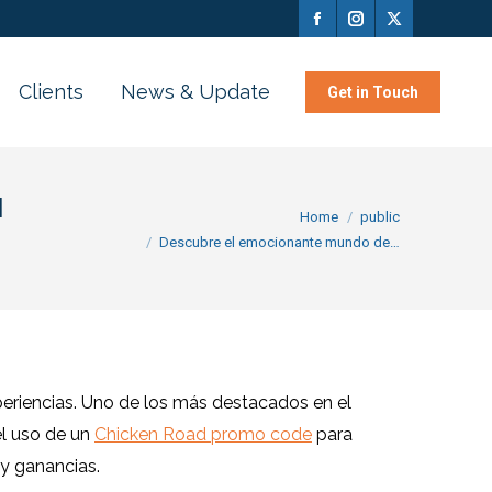
Clients
News & Update
Get in Touch
u
You are here:
Home
public
Descubre el emocionante mundo de…
periencias. Uno de los más destacados en el
l uso de un
Chicken Road promo code
para
 y ganancias.