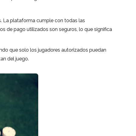
es. La plataforma cumple con todas las
s de pago utilizados son seguros, lo que significa
ando que solo los jugadores autorizados puedan
tan del juego.