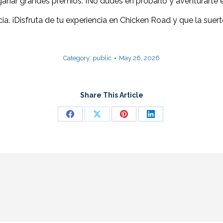
nar grandes premios. ¡No dudes en probarlo y aventurarte en 
cia. ¡Disfruta de tu experiencia en Chicken Road y que la suert
Category:
public
May 26, 2026
Share This Article