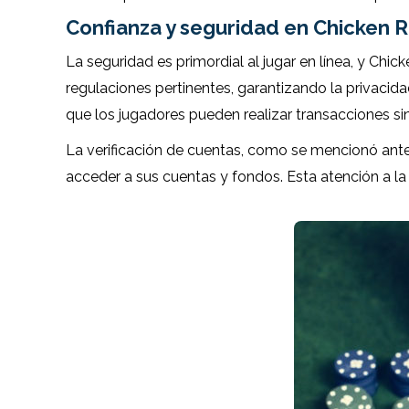
Confianza y seguridad en Chicken 
La seguridad es primordial al jugar en línea, y Ch
regulaciones pertinentes, garantizando la privacid
que los jugadores pueden realizar transacciones si
La verificación de cuentas, como se mencionó ante
acceder a sus cuentas y fondos. Esta atención a la 