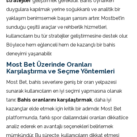
stratejiler
geliştirmek gereklidir. Bahis oynarken
duygulara kapılmak yerine soğukkanlı ve analitik bir
yaklaşım benimsemek başarı şansını artırır. Mostbet’in
sunduğu çeşitli araçlar ve rehberlik hizmetleri,
kullanıcıların bu tür stratejiler geliştirmesine destek olur.
Böylece hem eğlenceli hem de kazançlı bir bahis
deneyimi yaşanabilir.
Most Bet Üzerinde Oranları
Karşılaştırma ve Seçme Yöntemleri
Most Bet, bahis severlere geniş bir oran yelpazesi
sunarak kullanıcıların en iyi seçimi yapmasına olanak
tanır.
Bahis oranlarını karşılaştırmak
, daha iyi
kazançlar elde etmek için kritik bir adımdır. Most Bet
platformunda, farklı spor dallarındaki oranları dikkatlice
analiz ederek en avantajlı seçenekleri belirlemek
mümkündür. Bu süreçte, kullanıcıların dikkat etmesi