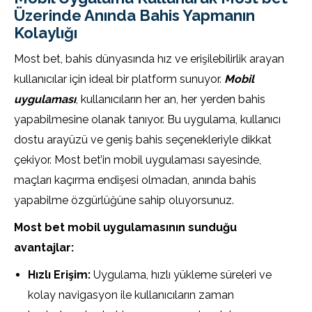
Üzerinde Anında Bahis Yapmanın
Kolaylığı
Most bet, bahis dünyasında hız ve erişilebilirlik arayan
kullanıcılar için ideal bir platform sunuyor.
Mobil
uygulaması
, kullanıcıların her an, her yerden bahis
yapabilmesine olanak tanıyor. Bu uygulama, kullanıcı
dostu arayüzü ve geniş bahis seçenekleriyle dikkat
çekiyor. Most bet’in mobil uygulaması sayesinde,
maçları kaçırma endişesi olmadan, anında bahis
yapabilme özgürlüğüne sahip oluyorsunuz.
Most bet mobil uygulamasının sunduğu
avantajlar:
Hızlı Erişim:
Uygulama, hızlı yükleme süreleri ve
kolay navigasyon ile kullanıcıların zaman