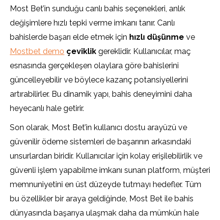
Most Bet’in sunduğu canlı bahis seçenekleri, anlık
değişimlere hızlı tepki verme imkanı tanır. Canlı
bahislerde başarı elde etmek için
hızlı düşünme
ve
Mostbet demo
çeviklik
gereklidir. Kullanıcılar, maç
esnasında gerçekleşen olaylara göre bahislerini
güncelleyebilir ve böylece kazanç potansiyellerini
artırabilirler. Bu dinamik yapı, bahis deneyimini daha
heyecanlı hale getirir.
Son olarak, Most Bet’in kullanıcı dostu arayüzü ve
güvenilir ödeme sistemleri de başarının arkasındaki
unsurlardan biridir. Kullanıcılar için kolay erişilebilirlik ve
güvenli işlem yapabilme imkanı sunan platform, müşteri
memnuniyetini en üst düzeyde tutmayı hedefler. Tüm
bu özellikler bir araya geldiğinde, Most Bet ile bahis
dünyasında başarıya ulaşmak daha da mümkün hale