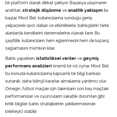
bir platform olarak dikkat çekiyor. Başarıya ulaşmanın
anahtarı,
stratejik düşünme
ve
analitik yaklaşım
ile
başlar. Most Bet, kullanıcılarına sunduğu geniş
yelpazede spor dalları ve etkinliklerle, bahisçilerin farklı
alanlarda kendilerini denemelerine olanak tanır. Bu
çeşitlilik, kullanıcıların hem eğlenmesini hem de kazanç
sağlamasını mümkün kılar.
Bahis yaparken,
istatistiksel veriler
ve
geçmiş
performans analizleri
önemli bir rol oynar. Most Bet,
bu konuda kullanıcılarına kapsamlı bir bilgi bankası
sunarak, daha bilinçli kararlar almalarına yardımcı olur.
Örneğin, futbol maçları için takımların son beş maçtaki
performansları ve oyuncuların sakatlık durumları gibi
kritik bilgiler, bahis stratejilerinin şekillenmesinde
belirleyici olabilir.