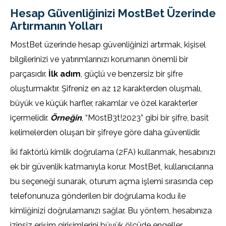
Hesap Güvenliğinizi MostBet Üzerinde
Artırmanın Yolları
MostBet üzerinde hesap güvenliğinizi artırmak, kişisel
bilgilerinizi ve yatırımlarınızı korumanın önemli bir
parçasıdır.
İlk adım
, güçlü ve benzersiz bir şifre
oluşturmaktır. Şifreniz en az 12 karakterden oluşmalı,
büyük ve küçük harfler, rakamlar ve özel karakterler
içermelidir.
Örneğin
, “M0stB3t!2023” gibi bir şifre, basit
kelimelerden oluşan bir şifreye göre daha güvenlidir.
İki faktörlü kimlik doğrulama (2FA) kullanmak, hesabınızı
ek bir güvenlik katmanıyla korur. MostBet, kullanıcılarına
bu seçeneği sunarak, oturum açma işlemi sırasında cep
telefonunuza gönderilen bir doğrulama kodu ile
kimliğinizi doğrulamanızı sağlar. Bu yöntem, hesabınıza
izinsiz erişim girişimlerini büyük ölçüde engeller.