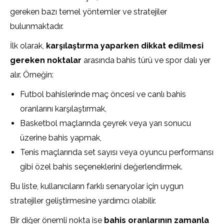
gereken bazı temel yöntemler ve stratejiler
bulunmaktadır.
İlk olarak,
karşılaştırma yaparken dikkat edilmesi
gereken noktalar
arasında bahis türü ve spor dalı yer
alır. Örneğin:
Futbol bahislerinde maç öncesi ve canlı bahis
oranlarını karşılaştırmak,
Basketbol maçlarında çeyrek veya yarı sonucu
üzerine bahis yapmak,
Tenis maçlarında set sayısı veya oyuncu performansı
gibi özel bahis seçeneklerini değerlendirmek.
Bu liste, kullanıcıların farklı senaryolar için uygun
stratejiler geliştirmesine yardımcı olabilir.
Bir diğer önemli nokta ise
bahis oranlarının zamanla