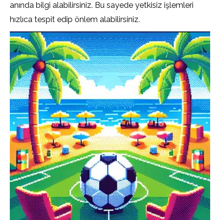
anında bilgi alabilirsiniz. Bu sayede yetkisiz işlemleri
hızlıca tespit edip önlem alabilirsiniz.