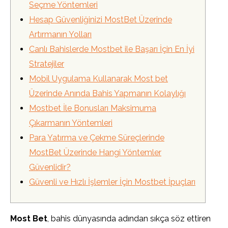
Seçme Yöntemleri
Hesap Güvenliğinizi MostBet Üzerinde
Artırmanın Yolları
Canlı Bahislerde Mostbet ile Başarı İçin En İyi
Stratejiler
Mobil Uygulama Kullanarak Most bet
Üzerinde Anında Bahis Yapmanın Kolaylığı
Mostbet İle Bonusları Maksimuma
Çıkarmanın Yöntemleri
Para Yatırma ve Çekme Süreçlerinde
MostBet Üzerinde Hangi Yöntemler
Güvenlidir?
Güvenli ve Hızlı İşlemler İçin Mostbet İpuçları
Most Bet
, bahis dünyasında adından sıkça söz ettiren