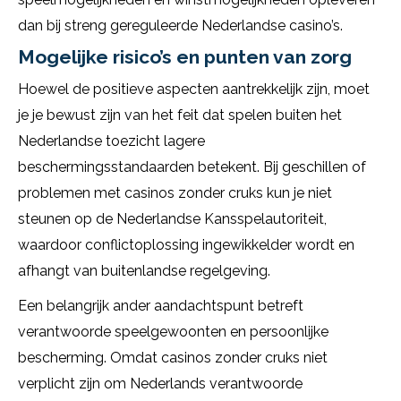
dan bij streng gereguleerde Nederlandse casino’s.
Mogelijke risico’s en punten van zorg
Hoewel de positieve aspecten aantrekkelijk zijn, moet
je je bewust zijn van het feit dat spelen buiten het
Nederlandse toezicht lagere
beschermingsstandaarden betekent. Bij geschillen of
problemen met casinos zonder cruks kun je niet
steunen op de Nederlandse Kansspelautoriteit,
waardoor conflictoplossing ingewikkelder wordt en
afhangt van buitenlandse regelgeving.
Een belangrijk ander aandachtspunt betreft
verantwoorde speelgewoonten en persoonlijke
bescherming. Omdat casinos zonder cruks niet
verplicht zijn om Nederlands verantwoorde