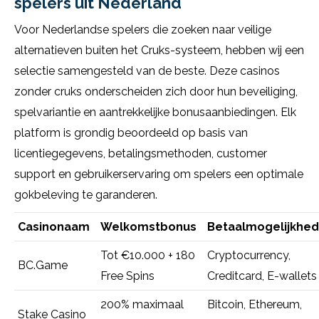
spelers uit Nederland
Voor Nederlandse spelers die zoeken naar veilige
alternatieven buiten het Cruks-systeem, hebben wij een
selectie samengesteld van de beste. Deze casinos
zonder cruks onderscheiden zich door hun beveiliging,
spelvariantie en aantrekkelijke bonusaanbiedingen. Elk
platform is grondig beoordeeld op basis van
licentiegegevens, betalingsmethoden, customer
support en gebruikerservaring om spelers een optimale
gokbeleving te garanderen.
Casinonaam
Welkomstbonus
Betaalmogelijkhe
Tot €10.000 + 180
Cryptocurrency,
BC.Game
Free Spins
Creditcard, E-wallets
200% maximaal
Bitcoin, Ethereum,
Stake Casino