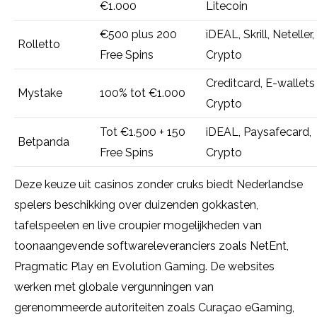
€1.000
Litecoin
€500 plus 200
iDEAL, Skrill, Neteller,
Rolletto
Free Spins
Crypto
Creditcard, E-wallets
Mystake
100% tot €1.000
Crypto
Tot €1.500 + 150
iDEAL, Paysafecard,
Betpanda
Free Spins
Crypto
Deze keuze uit casinos zonder cruks biedt Nederlandse
spelers beschikking over duizenden gokkasten,
tafelspeelen en live croupier mogelijkheden van
toonaangevende softwareleveranciers zoals NetEnt,
Pragmatic Play en Evolution Gaming. De websites
werken met globale vergunningen van
gerenommeerde autoriteiten zoals Curaçao eGaming,