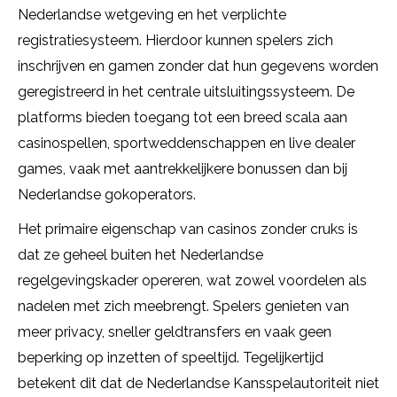
Nederlandse wetgeving en het verplichte
registratiesysteem. Hierdoor kunnen spelers zich
inschrijven en gamen zonder dat hun gegevens worden
geregistreerd in het centrale uitsluitingssysteem. De
platforms bieden toegang tot een breed scala aan
casinospellen, sportweddenschappen en live dealer
games, vaak met aantrekkelijkere bonussen dan bij
Nederlandse gokoperators.
Het primaire eigenschap van casinos zonder cruks is
dat ze geheel buiten het Nederlandse
regelgevingskader opereren, wat zowel voordelen als
nadelen met zich meebrengt. Spelers genieten van
meer privacy, sneller geldtransfers en vaak geen
beperking op inzetten of speeltijd. Tegelijkertijd
betekent dit dat de Nederlandse Kansspelautoriteit niet