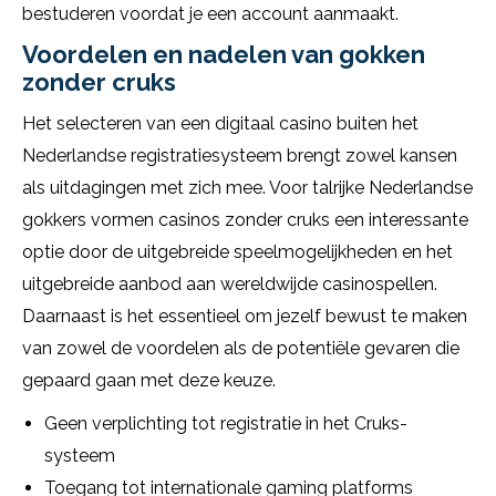
bestuderen voordat je een account aanmaakt.
Voordelen en nadelen van gokken
zonder cruks
Het selecteren van een digitaal casino buiten het
Nederlandse registratiesysteem brengt zowel kansen
als uitdagingen met zich mee. Voor talrijke Nederlandse
gokkers vormen casinos zonder cruks een interessante
optie door de uitgebreide speelmogelijkheden en het
uitgebreide aanbod aan wereldwijde casinospellen.
Daarnaast is het essentieel om jezelf bewust te maken
van zowel de voordelen als de potentiële gevaren die
gepaard gaan met deze keuze.
Geen verplichting tot registratie in het Cruks-
systeem
Toegang tot internationale gaming platforms