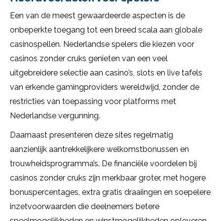
Een van de meest gewaardeerde aspecten is de
onbeperkte toegang tot een breed scala aan globale
casinospellen. Nederlandse spelers die kiezen voor
casinos zonder cruks genieten van een veel
uitgebreidere selectie aan casino’s, slots en live tafels
van erkende gamingproviders wereldwijd, zonder de
restricties van toepassing voor platforms met
Nederlandse vergunning.
Daarnaast presenteren deze sites regelmatig
aanzienlijk aantrekkelijkere welkomstbonussen en
trouwheidsprogramma’s. De financiële voordelen bij
casinos zonder cruks zijn merkbaar groter, met hogere
bonuspercentages, extra gratis draaiingen en soepelere
inzetvoorwaarden die deelnemers betere
speelmogelijkheden en winstmogelijkheden opleveren