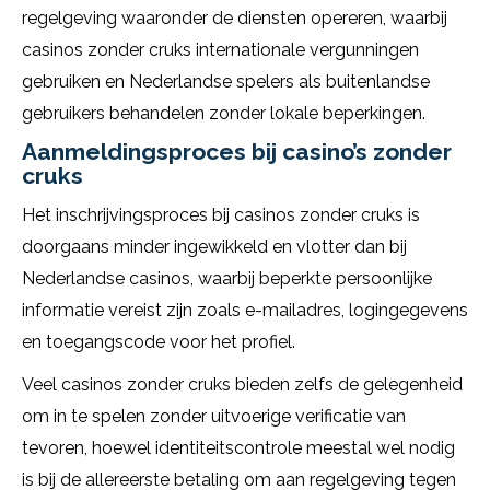
regelgeving waaronder de diensten opereren, waarbij
casinos zonder cruks internationale vergunningen
gebruiken en Nederlandse spelers als buitenlandse
gebruikers behandelen zonder lokale beperkingen.
Aanmeldingsproces bij casino’s zonder
cruks
Het inschrijvingsproces bij casinos zonder cruks is
doorgaans minder ingewikkeld en vlotter dan bij
Nederlandse casinos, waarbij beperkte persoonlijke
informatie vereist zijn zoals e-mailadres, logingegevens
en toegangscode voor het profiel.
Veel casinos zonder cruks bieden zelfs de gelegenheid
om in te spelen zonder uitvoerige verificatie van
tevoren, hoewel identiteitscontrole meestal wel nodig
is bij de allereerste betaling om aan regelgeving tegen