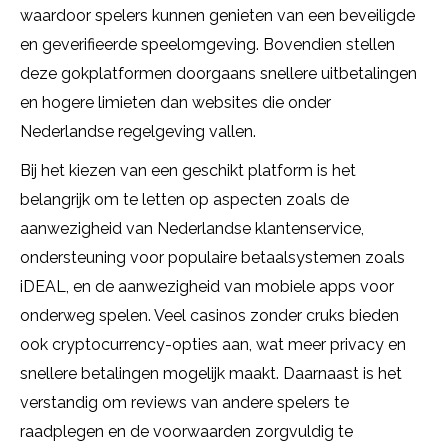
waardoor spelers kunnen genieten van een beveiligde
en geverifieerde speelomgeving. Bovendien stellen
deze gokplatformen doorgaans snellere uitbetalingen
en hogere limieten dan websites die onder
Nederlandse regelgeving vallen.
Bij het kiezen van een geschikt platform is het
belangrijk om te letten op aspecten zoals de
aanwezigheid van Nederlandse klantenservice,
ondersteuning voor populaire betaalsystemen zoals
iDEAL, en de aanwezigheid van mobiele apps voor
onderweg spelen. Veel casinos zonder cruks bieden
ook cryptocurrency-opties aan, wat meer privacy en
snellere betalingen mogelijk maakt. Daarnaast is het
verstandig om reviews van andere spelers te
raadplegen en de voorwaarden zorgvuldig te