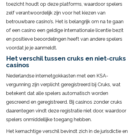
toezicht houdt op deze platforms, waardoor spelers
zelf verantwoordelijk zijn voor het kiezen van
betrouwbare casino’s. Het is belangrijk om na te gaan
of een casino een geldige internationale licentie bezit
en positieve beoordelingen heeft van andere spelers
voordat je je aanmeldt.
Het verschil tussen cruks en niet-cruks
casinos
Nederlandse internetgokkasten met een KSA-
vergunning zijn verplicht geregistreerd bij Cruks, wat
betekent dat alle spelers automatisch worden
gescreend en geregistreerd. Bij casinos zonder cruks
daarentegen vindt deze registratie niet door, waardoor
spelers onmiddellijke toegang hebben.
Het kernachtige verschil bevindt zich in de jurisdictie en