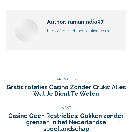
Author:
ramanindia97
https://limelitebrandsolutions.com
PREVIOUS
Gratis rotaties Casino Zonder Cruks: Alles
Wat Je Dient Te Weten
NEXT
Casino Geen Restricties: Gokken zonder
grenzen in het Nederlandse
speellandschap