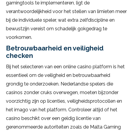
gamingtools te implementeren, ligt de
verantwoordelijkheid voor het stellen van limieten meer
bij de individuele speler, wat extra zelfdiscipline en
bewustzijn vereist om schadelijk gokgedrag te
voorkomen.
Betrouwbaarheid en veiligheid
checken
Bij het selecteren van een online casino platform is het
essentieel om de veiligheid en betrouwbaarheid
grondig te onderzoeken. Nederlandse spelers die
casinos zonder cruks overwegen, moeten bijzonder
voorzichtig zijn op licenties, veiligheidsprotocollen en
het imago van het platform. Controleer altijd of het
casino beschikt over een geldig licentie van
gerenommeerde autoriteiten zoals de Malta Gaming