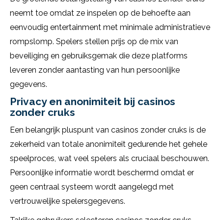
neemt toe omdat ze inspelen op de behoefte aan
eenvoudig entertainment met minimale administratieve
rompslomp. Spelers stellen prijs op de mix van
beveiliging en gebruiksgemak die deze platforms
leveren zonder aantasting van hun persoonlijke
gegevens.
Privacy en anonimiteit bij casinos
zonder cruks
Een belangrijk pluspunt van casinos zonder cruks is de
zekerheid van totale anonimiteit gedurende het gehele
speelproces, wat veel spelers als cruciaal beschouwen.
Persoonlijke informatie wordt beschermd omdat er
geen centraal systeem wordt aangelegd met
vertrouwelijke spelersgegevens.