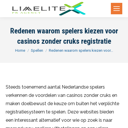
Redenen waarom spelers kiezen voor
casinos zonder cruks registratie
You are here:
Home
Spellen
Redenen waarom spelers kiezen voor…
Steeds toenemend aantal Nederlandse spelers
verkennen de voordelen van casinos zonder cruks en
maken doelbewust de keuze om buiten het verplichte
registratiesysteem te spelen. Deze websites bieden
een interessant alternatief voor wie op zoek is naar