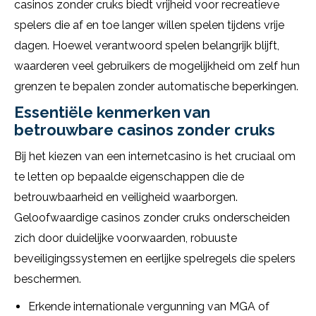
casinos zonder cruks biedt vrijheid voor recreatieve
spelers die af en toe langer willen spelen tijdens vrije
dagen. Hoewel verantwoord spelen belangrijk blijft,
waarderen veel gebruikers de mogelijkheid om zelf hun
grenzen te bepalen zonder automatische beperkingen.
Essentiële kenmerken van
betrouwbare casinos zonder cruks
Bij het kiezen van een internetcasino is het cruciaal om
te letten op bepaalde eigenschappen die de
betrouwbaarheid en veiligheid waarborgen.
Geloofwaardige casinos zonder cruks onderscheiden
zich door duidelijke voorwaarden, robuuste
beveiligingssystemen en eerlijke spelregels die spelers
beschermen.
Erkende internationale vergunning van MGA of