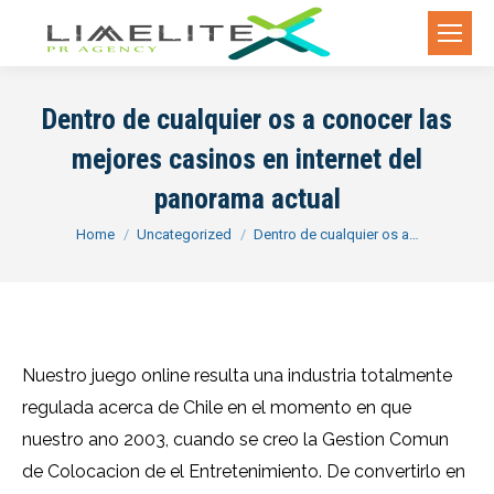
Dentro de cualquier os a conocer las
mejores casinos en internet del
panorama actual
You are here:
Home
Uncategorized
Dentro de cualquier os a…
Nuestro juego online resulta una industria totalmente
regulada acerca de Chile en el momento en que
nuestro ano 2003, cuando se creo la Gestion Comun
de Colocacion de el Entretenimiento. De convertirlo en