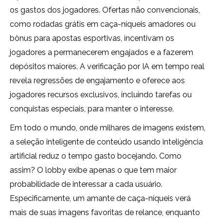
os gastos dos jogadores. Ofertas não convencionais,
como rodadas grátis em caça-níqueis amadores ou
bônus para apostas esportivas, incentivam os
jogadores a permanecerem engajados e a fazerem
depósitos maiores. A verificação por IA em tempo real
revela regressões de engajamento e oferece aos
jogadores recursos exclusivos, incluindo tarefas ou
conquistas especiais, para manter o interesse.
Em todo o mundo, onde milhares de imagens existem,
a seleção inteligente de conteúdo usando inteligência
artificial reduz o tempo gasto bocejando. Como
assim? O lobby exibe apenas o que tem maior
probabilidade de interessar a cada usuário.
Especificamente, um amante de caça-níqueis verá
mais de suas imagens favoritas de relance, enquanto