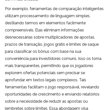
Por exemplo, ferramentas de comparação inteligentes
utilizam processamento de linguagem simples,
destilando termos em elementos facilmente
compreensíveis. Elas eliminam informações
desnecessárias sobre multiplicadores de apostas,
prazos de transação, jogos grátis e limites de saque
para classificar os bônus com base na sua
conveniência para investidores comuns. Isso os torna
mais transparentes, permitindo que os jogadores
explorem ofertas potenciais sem precisar se
aprofundar em textos legais complexos. Tais
ferramentas facilitam o jogo responsável, revelando
oportunidades de crescimento e enviando relatórios
sobre a necessidade de reduzir as apostas ou
lembretes sobre limites. Essa abordagem visa