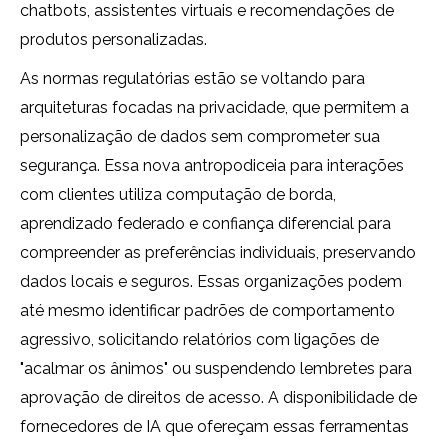
chatbots, assistentes virtuais e recomendações de
produtos personalizadas.
As normas regulatórias estão se voltando para
arquiteturas focadas na privacidade, que permitem a
personalização de dados sem comprometer sua
segurança. Essa nova antropodiceia para interações
com clientes utiliza computação de borda,
aprendizado federado e confiança diferencial para
compreender as preferências individuais, preservando
dados locais e seguros. Essas organizações podem
até mesmo identificar padrões de comportamento
agressivo, solicitando relatórios com ligações de
"acalmar os ânimos" ou suspendendo lembretes para
aprovação de direitos de acesso. A disponibilidade de
fornecedores de IA que ofereçam essas ferramentas