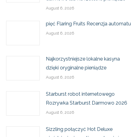
August 6, 2026
pięć Flaring Fruits Recenzja automatu
August 6, 2026
Najkorzystniejsze lokalne kasyna
dzięki oryginalne pieniądze
August 6, 2026
Starburst robot internetowego
Rozrywka Starburst Darmowo 2026
August 6, 2026
Sizzling połączyć Hot Deluxe