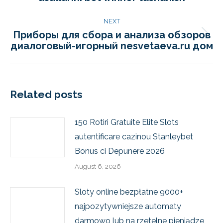
NEXT
Приборы для сбора и анализа обзоров
диалоговый-игорный nesvetaeva.ru дом
Related posts
150 Rotiri Gratuite Elite Slots
autentificare cazinou Stanleybet
Bonus ci Depunere 2026
August 6, 2026
Sloty online bezpłatne 9000+
najpozytywniejsze automaty
darmowo lub na rzetelne pieniądze