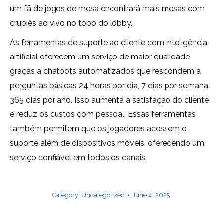
um fã de jogos de mesa encontrará mais mesas com
crupiês ao vivo no topo do lobby.
As ferramentas de suporte ao cliente com inteligência
artificial oferecem um serviço de maior qualidade
graças a chatbots automatizados que respondem a
perguntas básicas 24 horas por dia, 7 dias por semana,
365 dias por ano. Isso aumenta a satisfação do cliente
e reduz os custos com pessoal. Essas ferramentas
também permitem que os jogadores acessem o
suporte além de dispositivos móveis, oferecendo um
serviço confiável em todos os canais.
Category:
Uncategorized
June 4, 2025