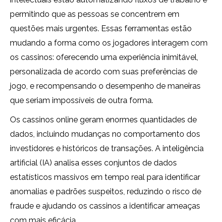
permitindo que as pessoas se concentrem em
questões mais urgentes. Essas ferramentas estão
mudando a forma como os jogadores interagem com
os cassinos: oferecendo uma experiência inimitável,
personalizada de acordo com suas preferências de
jogo, e recompensando o desempenho de maneiras
que seriam impossíveis de outra forma.
Os cassinos online geram enormes quantidades de
dados, incluindo mudanças no comportamento dos
investidores e históricos de transações. A inteligência
artificial (IA) analisa esses conjuntos de dados
estatísticos massivos em tempo real para identificar
anomalias e padrões suspeitos, reduzindo o risco de
fraude e ajudando os cassinos a identificar ameaças
com mais eficácia.