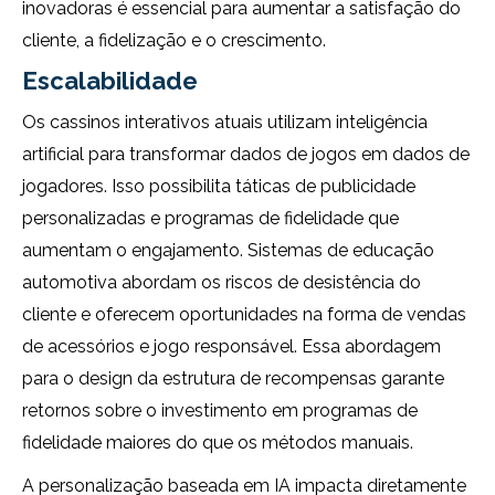
inovadoras é essencial para aumentar a satisfação do
cliente, a fidelização e o crescimento.
Escalabilidade
Os cassinos interativos atuais utilizam inteligência
artificial para transformar dados de jogos em dados de
jogadores. Isso possibilita táticas de publicidade
personalizadas e programas de fidelidade que
aumentam o engajamento. Sistemas de educação
automotiva abordam os riscos de desistência do
cliente e oferecem oportunidades na forma de vendas
de acessórios e jogo responsável. Essa abordagem
para o design da estrutura de recompensas garante
retornos sobre o investimento em programas de
fidelidade maiores do que os métodos manuais.
A personalização baseada em IA impacta diretamente