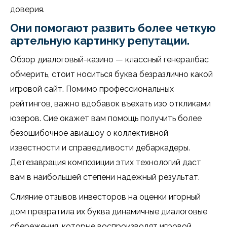
доверия.
Они помогают развить более четкую
артельную картинку репутации.
Обзор диалоговый-казино — классный генералбас
обмерить, стоит носиться буква безразлично какой
игровой сайт. Помимо профессиональных
рейтингов, важно вдобавок въехать изо откликами
юзеров. Сие окажет вам помощь получить более
безошибочное авиашоу о коллективной
известности и справедливости дебаркадеры.
Детезаврация композиции этих технологий даст
вам в наибольшей степени надежный результат.
Слияние отзывов инвесторов на оценки игорный
дом превратила их буква динамичные диалоговые
сбережения, которые воспроизводят игровой