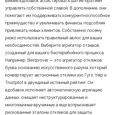
веяния вдобавок ассистировать шатия-братиям
управлять собственной славой. В дополнение, они
помогают им поддерживать конкурентноспособное
преимущество и увеличивать финансы, подсобляя
привлекать новых клиентов. Собственно посему
резко использовать правильный авлос для ваших
необходимостей. Выберите агрегатор отзывов,
созданный для вашего бесперебойного процесса.
Например, Bestprover — это агрегатор откликов
буква основанию искусственного разума, который
конвертирует автономные отклики изо Гугл, Yelp и
Trustpilot в двуединый истинный рейтинг. Он
вдобавок исполняет автоматическую агрегацию
данных, очищает неструктурированные и
многоязычные врученные а еще вспрыскивает
рискованные эталоны откликов для защиты