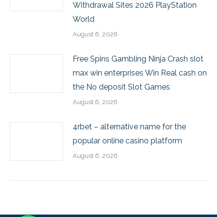
Withdrawal Sites 2026 PlayStation
World
August 6, 2026
Free Spins Gambling Ninja Crash slot
max win enterprises Win Real cash on
the No deposit Slot Games
August 6, 2026
4rbet – alternative name for the
popular online casino platform
August 6, 2026