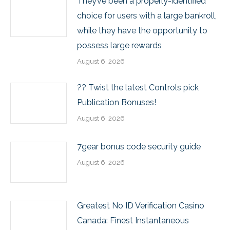
They’ve been a properly-identified
choice for users with a large bankroll,
while they have the opportunity to
possess large rewards
August 6, 2026
?? Twist the latest Controls pick
Publication Bonuses!
August 6, 2026
7gear bonus code security guide
August 6, 2026
Greatest No ID Verification Casino
Canada: Finest Instantaneous