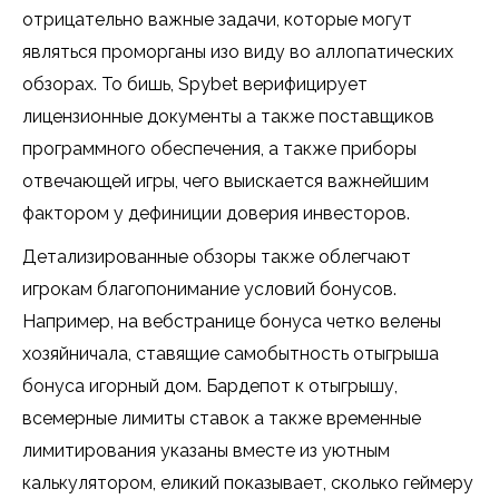
отрицательно важные задачи, которые могут
являться проморганы изо виду во аллопатических
обзорах. То бишь, Spybet верифицирует
лицензионные документы а также поставщиков
программного обеспечения, а также приборы
отвечающей игры, чего выискается важнейшим
фактором у дефиниции доверия инвесторов.
Детализированные обзоры также облегчают
игрокам благопонимание условий бонусов.
Например, на вебстранице бонуса четко велены
хозяйничала, ставящие самобытность отыгрыша
бонуса игорный дом. Бардепот к отыгрышу,
всемерные лимиты ставок а также временные
лимитирования указаны вместе из уютным
калькулятором, еликий показывает, сколько геймеру