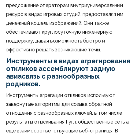
предложение операторам внутриуниверсальный
ресурс в видах игровых студий, предоставляя им
денежный кошель изображений.
Они также
обеспечивают круглосуточную инженерную
поддержку, давая возможность быстро и
эффективно решать возникающие темы.
Инструменты в видах агрегирования
откликов ассемблируют задную
авиасвязь с разнообразных
родников.
Инструменты агрегации откликов используют
завернутые алгоритмы для созыва обратной
отнощения с разнообразных ключей, в том числе
результаты отыскивания Гугл, общественные сеть а
еще взаимосоответствующие веб-страницы. В