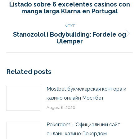
Listado sobre 6 excelentes casinos con
manga larga Klarna en Portugal
NEXT
Stanozolol i Bodybuilding: Fordele og
Ulemper
Related posts
Mostbet букмекерская контора и
казино онлайн Мостбет
August 8, 2026
Pokerdom – Официальный сайт
онлайн казино Покердом