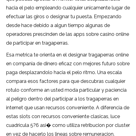
hacia el pelo empleando cualquier unicamente lugar de
efectuar las giros o designar tu puesta. Empezando
desde hace debido a algun tiempo algunas de
operadores prescinden de las apps sobre casino online
de participar en tragaperras.
Esa metrica te orienta en el designar tragaperras online
en compania de dinero eficaz con mejores futuro sobre
paga desplazandolo hacia el pelo ritmo. Una escala
compara esos factores para que descubras cualquier
rotulo conforme an usted moda particular y paciencia
al peligro dentro del participar a los tragaperras en
internet que usan recursos conveniente. A diferencia de
estas slots con recursos conveniente clasicas, luce
cuadricula 5?6 asi� como utiliza retribucion por cluster
en vez de hacerlo los lineas sobre remuneracion.