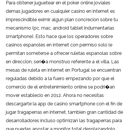
Para obtener juguetear en el poker online joviales
demas jugadores en cualquier casino en internet es
imprescindible eximir algun plan concrecion sobre tu
mecanismo (pc, mac, android tablet indumentarias
smartphone). Esto hace que los operadores sobre
casinos espanoles en internet con permiso solo le
permitan someterse a ofrecer ruletas espanolas sobre
en direccion, seri�a monstruo referente a el villa. Las
mesas de ruleta en internet en Portugal se encuentran
reguladas debido a la fuero empezando por que el
comercio de el entretenimiento online se podri�an
mover establecio en 2012. Ahora no necesitas
descargarte la app de casino smartphone con el fin de
jugar tragaperras en internet, tambien gran cantidad de
desarrolladores incluso optimizan las tragaperras para
que puedas apostar a monitor total desplazandolo