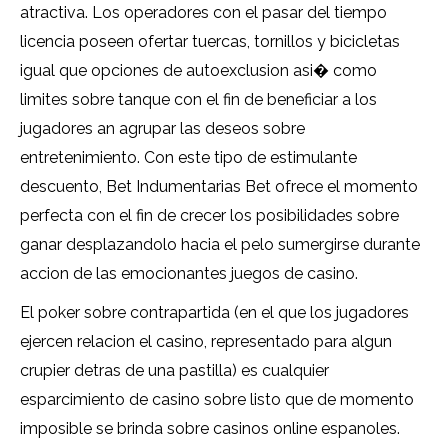
atractiva. Los operadores con el pasar del tiempo
licencia poseen ofertar tuercas, tornillos y bicicletas
igual que opciones de autoexclusion asi� como
limites sobre tanque con el fin de beneficiar a los
jugadores an agrupar las deseos sobre
entretenimiento. Con este tipo de estimulante
descuento, Bet Indumentarias Bet ofrece el momento
perfecta con el fin de crecer los posibilidades sobre
ganar desplazandolo hacia el pelo sumergirse durante
accion de las emocionantes juegos de casino.
El poker sobre contrapartida (en el que los jugadores
ejercen relacion el casino, representado para algun
crupier detras de una pastilla) es cualquier
esparcimiento de casino sobre listo que de momento
imposible se brinda sobre casinos online espanoles.