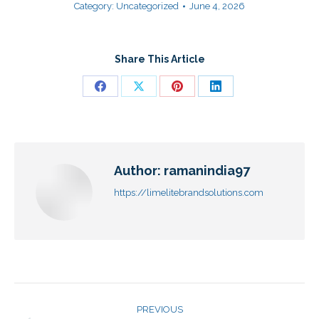
Category:
Uncategorized
June 4, 2026
Share This Article
Author:
ramanindia97
https://limelitebrandsolutions.com
PREVIOUS