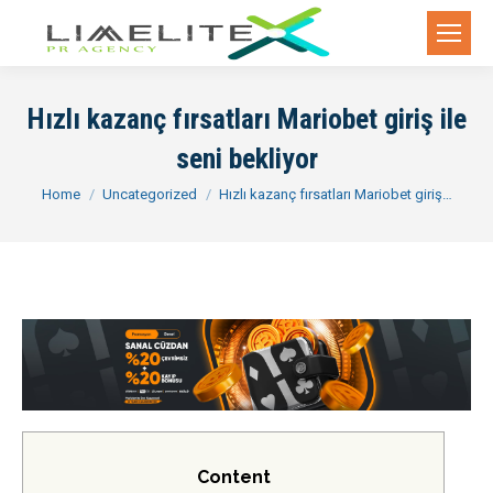
Hızlı kazanç fırsatları Mariobet giriş ile
seni bekliyor
You are here:
Home
Uncategorized
Hızlı kazanç fırsatları Mariobet giriş…
Content