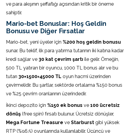
ve para akışının şeffaflığı açısından kritik bir öneme
sahiptir.
Mario-bet Bonuslar: Hoş Geldin
Bonusu ve Diğer Fırsatlar
Mario-bet, yeni üyeler için
%200 hoş geldin bonusu
sunar. Bu teklif, ilk para yatırma tutarının iki katına kadar
kredi sağlar ve
30 kat çevrim şartı
ile gelir. Örneğin,
500 TL yatıran bir oyuncu, 1000 TL bonus alır ve bu
tutarı
30×1500=45000 TL
oyun hacmi üzerinden
çevirmelidir. Bu şartlar, sektörde ortalama %150 bonus
ve %25 çevrim oranlarının üzerindedir.
İkinci depozito için
%150 ek bonus
ve
100 ücretsiz
dönüş
(free spin) fırsatı bulunur. Ücretsiz dönüşler,
Mega Fortune Treasure
ve
Starburst
gibi yüksek
RTP (%96,5) oyunlarında kullanılabilir. Üçüncü ve