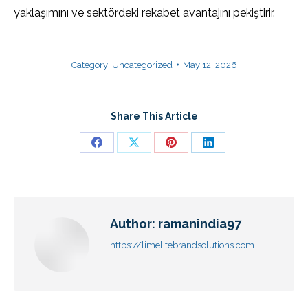
yaklaşımını ve sektördeki rekabet avantajını pekiştirir.
Category:
Uncategorized
May 12, 2026
Share This Article
Author:
ramanindia97
https://limelitebrandsolutions.com