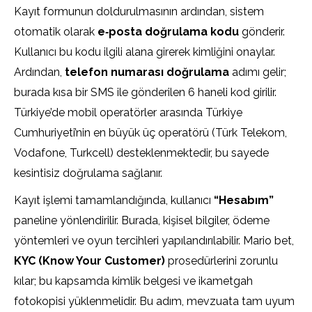
Kayıt formunun doldurulmasının ardından, sistem
otomatik olarak
e‑posta doğrulama kodu
gönderir.
Kullanıcı bu kodu ilgili alana girerek kimliğini onaylar.
Ardından,
telefon numarası doğrulama
adımı gelir;
burada kısa bir SMS ile gönderilen 6 haneli kod girilir.
Türkiye’de mobil operatörler arasında Türkiye
Cumhuriyeti’nin en büyük üç operatörü (Türk Telekom,
Vodafone, Turkcell) desteklenmektedir, bu sayede
kesintisiz doğrulama sağlanır.
Kayıt işlemi tamamlandığında, kullanıcı
“Hesabım”
paneline yönlendirilir. Burada, kişisel bilgiler, ödeme
yöntemleri ve oyun tercihleri yapılandırılabilir. Mario bet,
KYC (Know Your Customer)
prosedürlerini zorunlu
kılar; bu kapsamda kimlik belgesi ve ikametgah
fotokopisi yüklenmelidir. Bu adım, mevzuata tam uyum