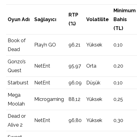
Minimum
RTP
Oyun Adı
Sağlayıcı
Volatilite
Bahis
(%)
(TL)
Book of
Play’n GO
96,21
Yüksek
0,10
Dead
Gonzo’s
NetEnt
95,97
Orta
0,20
Quest
Starburst
NetEnt
96,09
Düşük
0,10
Mega
Microgaming
88,12
Yüksek
0,25
Moolah
Dead or
NetEnt
96,80
Yüksek
0,30
Alive 2