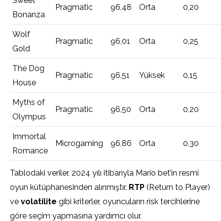
Sweet
Pragmatic
96,48
Orta
0,20
Bonanza
Wolf
Pragmatic
96,01
Orta
0,25
Gold
The Dog
Pragmatic
96,51
Yüksek
0,15
House
Myths of
Pragmatic
96,50
Orta
0,20
Olympus
Immortal
Microgaming
96,86
Orta
0,30
Romance
Tablodaki veriler, 2024 yılı itibarıyla Mario bet’in resmi
oyun kütüphanesinden alınmıştır.
RTP
(Return to Player)
ve
volatilite
gibi kriterler, oyuncuların risk tercihlerine
göre seçim yapmasına yardımcı olur.