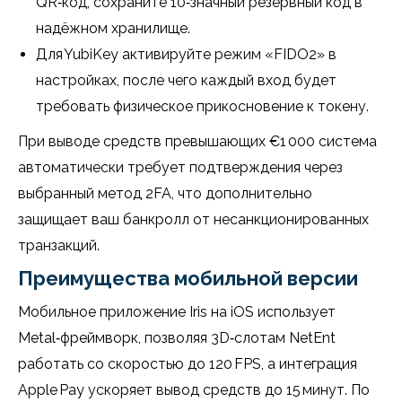
QR‑код, сохраните 10‑значный резервный код в
надёжном хранилище.
Для YubiKey активируйте режим «FIDO2» в
настройках, после чего каждый вход будет
требовать физическое прикосновение к токену.
При выводе средств превышающих €1 000 система
автоматически требует подтверждения через
выбранный метод 2FA, что дополнительно
защищает ваш банкролл от несанкционированных
транзакций.
Преимущества мобильной версии
Мобильное приложение Iris на iOS использует
Metal‑фреймворк, позволяя 3D‑слотам NetEnt
работать со скоростью до 120 FPS, а интеграция
Apple Pay ускоряет вывод средств до 15 минут. По