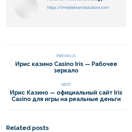
https://limelitebrandsolutions.com
PREVIOUS
Ирис казино Casino Iris — Рабочее
зеркало
NEXT
Ирис Казино — официальный сайт Iris
Casino для игры на реальные деньги
Related posts