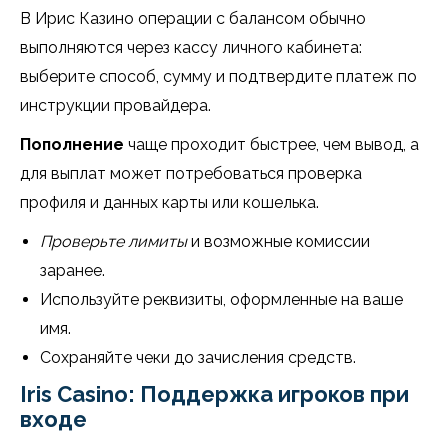
В Ирис Казино операции с балансом обычно
выполняются через кассу личного кабинета:
выберите способ, сумму и подтвердите платеж по
инструкции провайдера.
Пополнение
чаще проходит быстрее, чем вывод, а
для выплат может потребоваться проверка
профиля и данных карты или кошелька.
Проверьте лимиты
и возможные комиссии
заранее.
Используйте реквизиты, оформленные на ваше
имя.
Сохраняйте чеки до зачисления средств.
Iris Casino: Поддержка игроков при
входе