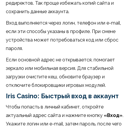
редиректов. Так проще избежать копий сайта и
сохранить данные аккаунта.
Вход выполняется через логин, телефон или e-mail,
если эти способы указаны в профиле. При смене
устройства может потребоваться код или сброс
пароля.
Если основной адрес не открывается, помогает
зеркало или мобильная версия. Для стабильной
загрузки очистите кеш, обновите браузер и
отключите блокировщики игровых модулей.
Iris Casino: Быстрый вход в аккаунт
Чтобы попасть в личный кабинет, откройте
актуальный адрес сайта и нажмите кнопку
«Вход»
.
Укажите логин или e-mail, затем пароль, после чего