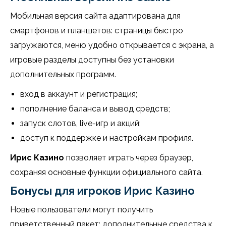
Мобильная версия сайта адаптирована для
смартфонов и планшетов: страницы быстро
загружаются, меню удобно открывается с экрана, а
игровые разделы доступны без установки
дополнительных программ.
вход в аккаунт и регистрация;
пополнение баланса и вывод средств;
запуск слотов, live-игр и акций;
доступ к поддержке и настройкам профиля.
Ирис Казино
позволяет играть через браузер,
сохраняя основные функции официального сайта.
Бонусы для игроков Ирис Казино
Новые пользователи могут получить
приветственный пакет: дополнительные средства к