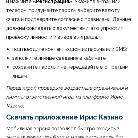
и нажмите
«Регистрация»
. Укажите e-mail или
телефон, придумайте пароль, выберите валюту
счета и подтвердите согласие с правилами. Данные
должны совпадать с документами: это упростит
проверку личности и вывод выигрыша.
подтвердите контакт кодом из письма или SMS;
заполните личные сведения в кабинете;
сохраните пароль и не передавайте его третьим
лицам.
Перед игрой проверьте возрастные ограничения и
лимиты ответственной игры на платформе Ирис
Казино.
Скачать приложение Ирис Казино
Мобильная версия позволяет быстро входить в
аккаунт, пополнять баланс и запускать слоты без