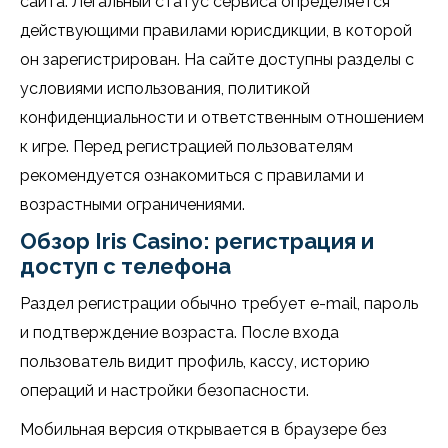
сайта. Легальный статус сервиса определяется
действующими правилами юрисдикции, в которой
он зарегистрирован. На сайте доступны разделы с
условиями использования, политикой
конфиденциальности и ответственным отношением
к игре. Перед регистрацией пользователям
рекомендуется ознакомиться с правилами и
возрастными ограничениями.
Обзор Iris Casino: регистрация и
доступ с телефона
Раздел регистрации обычно требует e-mail, пароль
и подтверждение возраста. После входа
пользователь видит профиль, кассу, историю
операций и настройки безопасности.
Мобильная версия открывается в браузере без