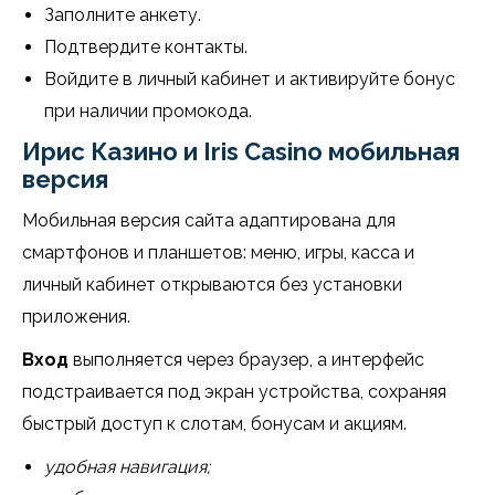
Заполните анкету.
Подтвердите контакты.
Войдите в личный кабинет и активируйте бонус
при наличии промокода.
Ирис Казино и Iris Casino мобильная
версия
Мобильная версия сайта адаптирована для
смартфонов и планшетов: меню, игры, касса и
личный кабинет открываются без установки
приложения.
Вход
выполняется через браузер, а интерфейс
подстраивается под экран устройства, сохраняя
быстрый доступ к слотам, бонусам и акциям.
удобная навигация;