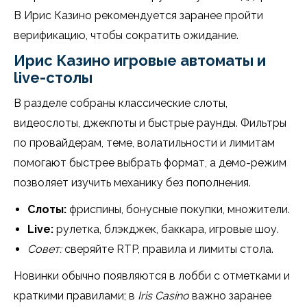
В Ирис Казино рекомендуется заранее пройти
верификацию, чтобы сократить ожидание.
Ирис Казино игровые автоматы и
live-столы
В разделе собраны классические слоты,
видеослоты, джекпоты и быстрые раунды. Фильтры
по провайдерам, теме, волатильности и лимитам
помогают быстрее выбрать формат, а демо-режим
позволяет изучить механику без пополнения.
Слоты:
фриспины, бонусные покупки, множители.
Live:
рулетка, блэкджек, баккара, игровые шоу.
Совет:
сверяйте RTP, правила и лимиты стола.
Новинки обычно появляются в лобби с отметками и
краткими правилами; в
Iris Casino
важно заранее