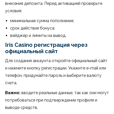
внесения депозита. Перед активацией проверьте
условия:
минимальная сумма пополнения;
срок действия бонуса;
вейджер и лимиты на вывод.
Iris Casino регистрация через
официальный сайт
Для создания аккаунта откройте официальный сайт
и нажмите кнопку регистрации. Укажите e-mail или
телефон, придумайте пароль и выберите валюту
счета.
Важно:
вводите реальные данные, так как они могут
потребоваться при подтверждении профиля и
выводе средств.