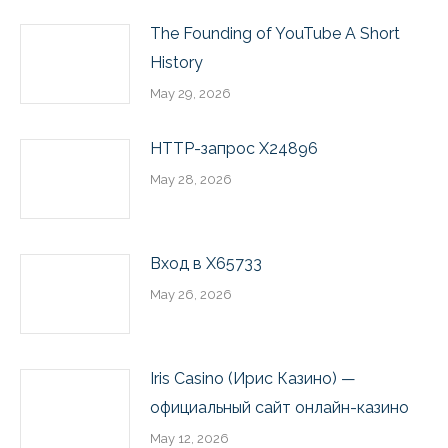
The Founding of YouTube A Short
History
May 29, 2026
HTTP-запрос X24896
May 28, 2026
Вход в X65733
May 26, 2026
Iris Casino (Ирис Казино) —
официальный сайт онлайн-казино
May 12, 2026