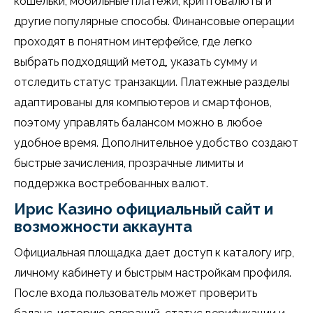
кошельки, мобильные платежи, криптовалюты и
другие популярные способы. Финансовые операции
проходят в понятном интерфейсе, где легко
выбрать подходящий метод, указать сумму и
отследить статус транзакции. Платежные разделы
адаптированы для компьютеров и смартфонов,
поэтому управлять балансом можно в любое
удобное время. Дополнительное удобство создают
быстрые зачисления, прозрачные лимиты и
поддержка востребованных валют.
Ирис Казино официальный сайт и
возможности аккаунта
Официальная площадка дает доступ к каталогу игр,
личному кабинету и быстрым настройкам профиля.
После входа пользователь может проверить