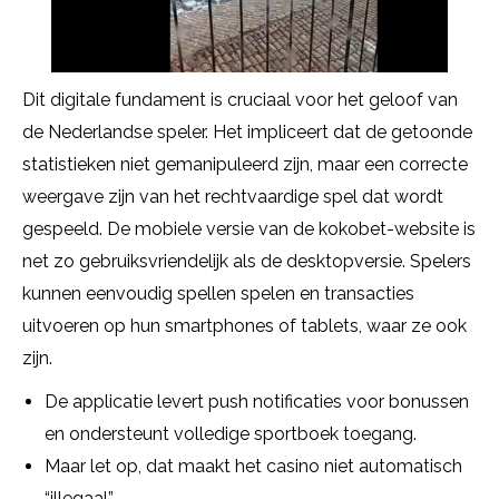
Dit digitale fundament is cruciaal voor het geloof van
de Nederlandse speler. Het impliceert dat de getoonde
statistieken niet gemanipuleerd zijn, maar een correcte
weergave zijn van het rechtvaardige spel dat wordt
gespeeld. De mobiele versie van de kokobet-website is
net zo gebruiksvriendelijk als de desktopversie. Spelers
kunnen eenvoudig spellen spelen en transacties
uitvoeren op hun smartphones of tablets, waar ze ook
zijn.
De applicatie levert push notificaties voor bonussen
en ondersteunt volledige sportboek toegang.
Maar let op, dat maakt het casino niet automatisch
“illegaal”.