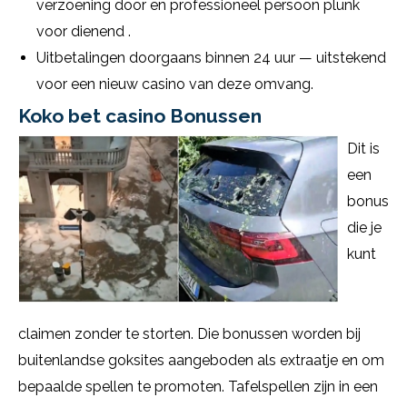
verzoening door en professioneel persoon plunk
voor dienend .
Uitbetalingen doorgaans binnen 24 uur — uitstekend
voor een nieuw casino van deze omvang.
Koko bet casino Bonussen
Dit is
een
bonus
die je
kunt
claimen zonder te storten. Die bonussen worden bij
buitenlandse goksites aangeboden als extraatje en om
bepaalde spellen te promoten. Tafelspellen zijn in een