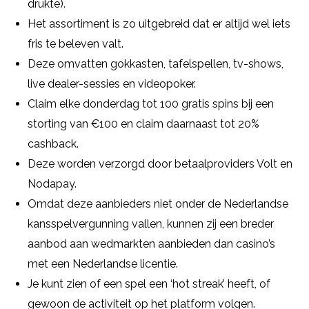
drukte).
Het assortiment is zo uitgebreid dat er altijd wel iets
fris te beleven valt.
Deze omvatten gokkasten, tafelspellen, tv-shows,
live dealer-sessies en videopoker.
Claim elke donderdag tot 100 gratis spins bij een
storting van €100 en claim daarnaast tot 20%
cashback.
Deze worden verzorgd door betaalproviders Volt en
Nodapay.
Omdat deze aanbieders niet onder de Nederlandse
kansspelvergunning vallen, kunnen zij een breder
aanbod aan wedmarkten aanbieden dan casino’s
met een Nederlandse licentie.
Je kunt zien of een spel een ‘hot streak’ heeft, of
gewoon de activiteit op het platform volgen.