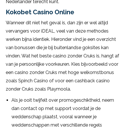
Nederlander terecht kunt.
Kokobet Casino Online
Wanneer dit niet het geval is, dan zijn er wel altijd
vervangers voor iDEAL, veel van deze methodes
werken bijna identiek. Hieronder vind je een overzicht
van bonussen die je bij buitenlandse goksites kan
vinden. Wat het beste casino zonder Cruks is, hangt af
van je persoonlijke voorkeuren. Kies bijvoorbeeld voor
een casino zonder Cruks met hoge welkomstbonus
zoals Spinch Casino of voor een cashback casino
zonder Cruks zoals Playmoola.
Als je ooit twijfelt over promogeschiktheid, neem
dan contact op met support voordat je de
weddenschap plaatst, vooral wanneer je
weddenschappen met verschillende regels