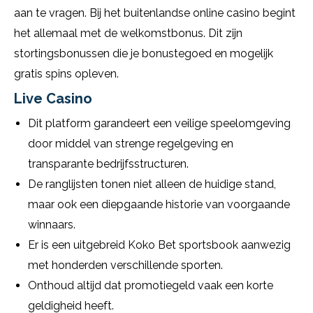
aan te vragen. Bij het buitenlandse online casino begint
het allemaal met de welkomstbonus. Dit zijn
stortingsbonussen die je bonustegoed en mogelijk
gratis spins opleven.
Live Casino
Dit platform garandeert een veilige speelomgeving
door middel van strenge regelgeving en
transparante bedrijfsstructuren.
De ranglijsten tonen niet alleen de huidige stand,
maar ook een diepgaande historie van voorgaande
winnaars.
Er is een uitgebreid Koko Bet sportsbook aanwezig
met honderden verschillende sporten.
Onthoud altijd dat promotiegeld vaak een korte
geldigheid heeft.