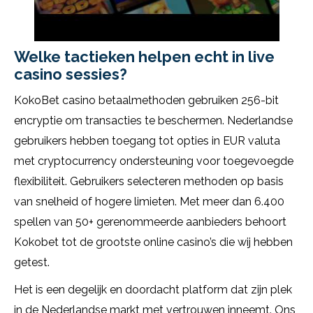
Welke tactieken helpen echt in live
casino sessies?
KokoBet casino betaalmethoden gebruiken 256-bit
encryptie om transacties te beschermen. Nederlandse
gebruikers hebben toegang tot opties in EUR valuta
met cryptocurrency ondersteuning voor toegevoegde
flexibiliteit. Gebruikers selecteren methoden op basis
van snelheid of hogere limieten. Met meer dan 6.400
spellen van 50+ gerenommeerde aanbieders behoort
Kokobet tot de grootste online casino’s die wij hebben
getest.
Het is een degelijk en doordacht platform dat zijn plek
in de Nederlandse markt met vertrouwen inneemt. Ons