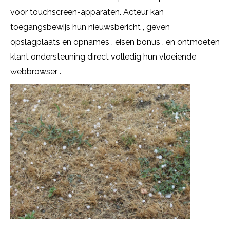
voor touchscreen-apparaten. Acteur kan
toegangsbewijs hun nieuwsbericht , geven
opslagplaats en opnames , eisen bonus , en ontmoeten
klant ondersteuning direct volledig hun vloeiende
webbrowser .