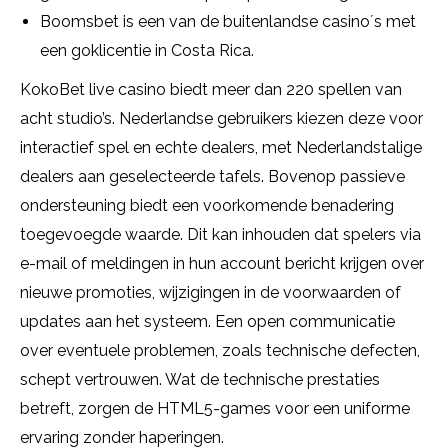
Boomsbet is een van de buitenlandse casino´s met
een goklicentie in Costa Rica.
KokoBet live casino biedt meer dan 220 spellen van
acht studio’s. Nederlandse gebruikers kiezen deze voor
interactief spel en echte dealers, met Nederlandstalige
dealers aan geselecteerde tafels. Bovenop passieve
ondersteuning biedt een voorkomende benadering
toegevoegde waarde. Dit kan inhouden dat spelers via
e-mail of meldingen in hun account bericht krijgen over
nieuwe promoties, wijzigingen in de voorwaarden of
updates aan het systeem. Een open communicatie
over eventuele problemen, zoals technische defecten,
schept vertrouwen. Wat de technische prestaties
betreft, zorgen de HTML5-games voor een uniforme
ervaring zonder haperingen.