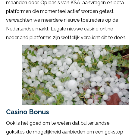
maanden door. Op basis van KSA-aanvragen en bèta-
platformen die momenteel actief worden getest,
verwachten we meerdere nieuwe toetreders op de
Nederlandse markt. Legale nieuwe casino online
nederland platforms zijn wettelijk verplicht dit te doen.
Casino Bonus
Ook is het goed om te weten dat buitenlandse
goksites de mogelijkheid aanbieden om een gokstop