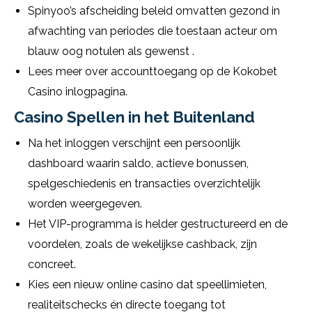
Spinyoo’s afscheiding beleid omvatten gezond in
afwachting van periodes die toestaan acteur om
blauw oog notulen als gewenst .
Lees meer over accounttoegang op de Kokobet
Casino inlogpagina.
Casino Spellen in het Buitenland
Na het inloggen verschijnt een persoonlijk
dashboard waarin saldo, actieve bonussen,
spelgeschiedenis en transacties overzichtelijk
worden weergegeven.
Het VIP-programma is helder gestructureerd en de
voordelen, zoals de wekelijkse cashback, zijn
concreet.
Kies een nieuw online casino dat speellimieten,
realiteitschecks én directe toegang tot