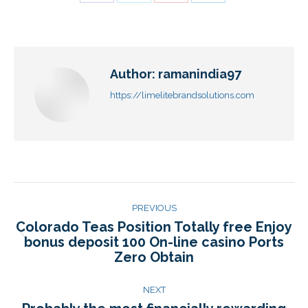
Author:
ramanindia97
https://limelitebrandsolutions.com
PREVIOUS
Colorado Teas Position Totally free Enjoy
bonus deposit 100 On-line casino Ports
Zero Obtain
NEXT