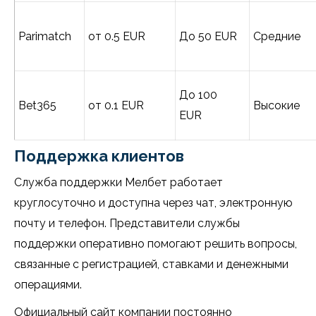
Parimatch
от 0.5 EUR
До 50 EUR
Средние
До 100
Bet365
от 0.1 EUR
Высокие
EUR
Поддержка клиентов
Служба поддержки Мелбет работает
круглосуточно и доступна через чат, электронную
почту и телефон. Представители службы
поддержки оперативно помогают решить вопросы,
связанные с регистрацией, ставками и денежными
операциями.
Официальный сайт компании постоянно