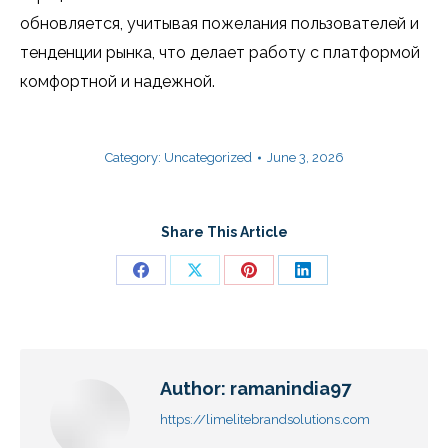
обновляется, учитывая пожелания пользователей и
тенденции рынка, что делает работу с платформой
комфортной и надежной.
Category:
Uncategorized
June 3, 2026
Share This Article
Author:
ramanindia97
https://limelitebrandsolutions.com