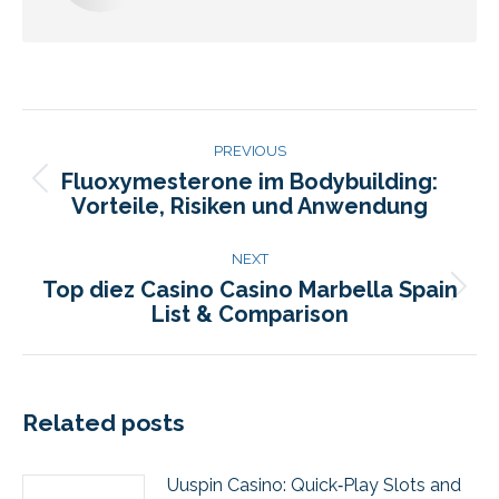
PREVIOUS
Fluoxymesterone im Bodybuilding:
Vorteile, Risiken und Anwendung
NEXT
Top diez Casino Casino Marbella Spain
List & Comparison
Related posts
Uuspin Casino: Quick‑Play Slots and