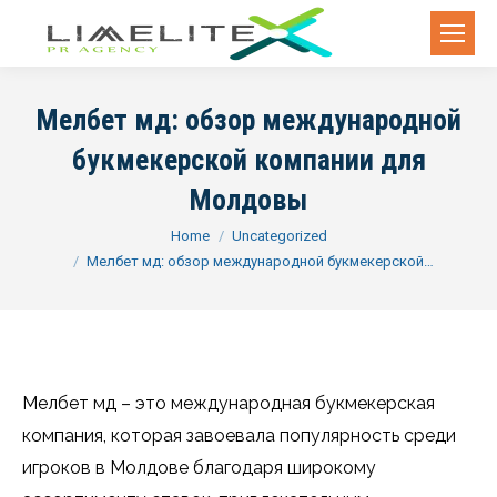
Мелбет мд: обзор международной
букмекерской компании для
Молдовы
You are here:
Home
Uncategorized
Мелбет мд: обзор международной букмекерской…
Мелбет мд – это международная букмекерская
компания, которая завоевала популярность среди
игроков в Молдове благодаря широкому