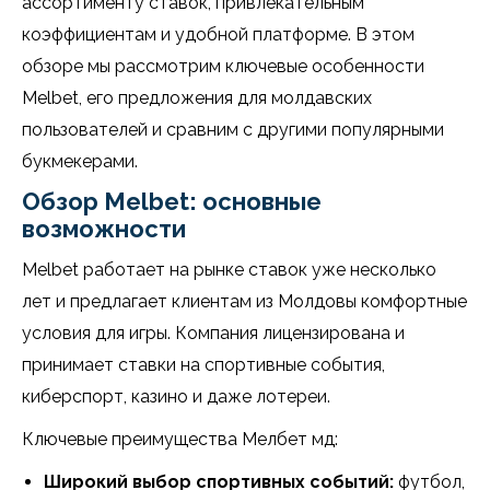
ассортименту ставок, привлекательным
коэффициентам и удобной платформе. В этом
обзоре мы рассмотрим ключевые особенности
Melbet, его предложения для молдавских
пользователей и сравним с другими популярными
букмекерами.
Обзор Melbet: основные
возможности
Melbet работает на рынке ставок уже несколько
лет и предлагает клиентам из Молдовы комфортные
условия для игры. Компания лицензирована и
принимает ставки на спортивные события,
киберспорт, казино и даже лотереи.
Ключевые преимущества Мелбет мд:
Широкий выбор спортивных событий:
футбол,