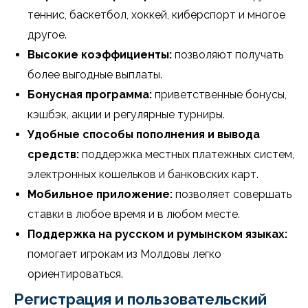
теннис, баскетбол, хоккей, киберспорт и многое
другое.
Высокие коэффициенты:
позволяют получать
более выгодные выплаты.
Бонусная программа:
приветственные бонусы,
кэшбэк, акции и регулярные турниры.
Удобные способы пополнения и вывода
средств:
поддержка местных платежных систем,
электронных кошельков и банковских карт.
Мобильное приложение:
позволяет совершать
ставки в любое время и в любом месте.
Поддержка на русском и румынском языках:
помогает игрокам из Молдовы легко
ориентироваться.
Регистрация и пользовательский