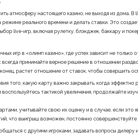
о
ить атмосферу настоящего казино, не выходя из дома. В l
в режиме реального времени и делать ставки. Это создае
бор live-игр, включая рулетку, блэкджек, баккару и поке
ных игр в «олимп казино», где успех зависит не только о
 всегда принимайте верное решение в отношении раздвоен
аконец, растет отношение от ставок, чтобы совершить о
вия того, какую карту важно закрывать, когда эффектно р
 воспользуйтесь тактикой увеличения, продолжайте изу
артами, учитывайте свою их оценку и в случае, если это
нтий, что выигрыш возможен, постоянно совершенствуйте 
 общаться с другими игроками, задавать вопросы дилеру