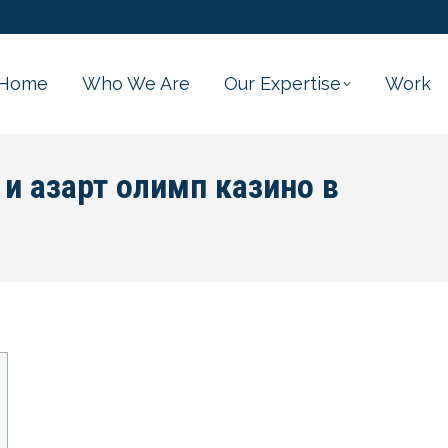
Home
Who We Are
Our Expertise
Work
и азарт олимп казино в
You