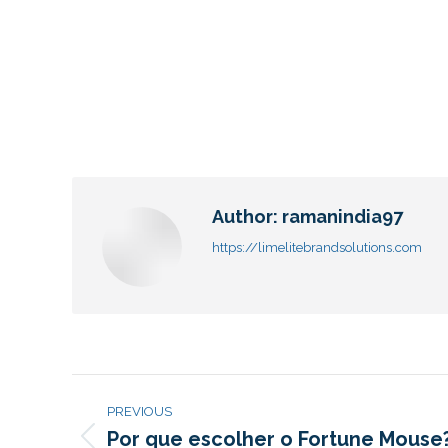
Author:
ramanindia97
https://limelitebrandsolutions.com
PREVIOUS
Por que escolher o Fortune Mous