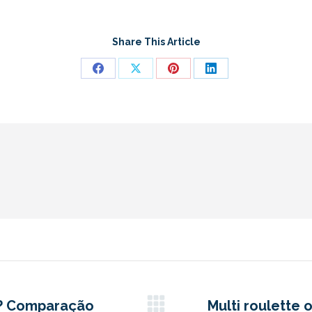
Share This Article
e? Comparação
Multi roulette 