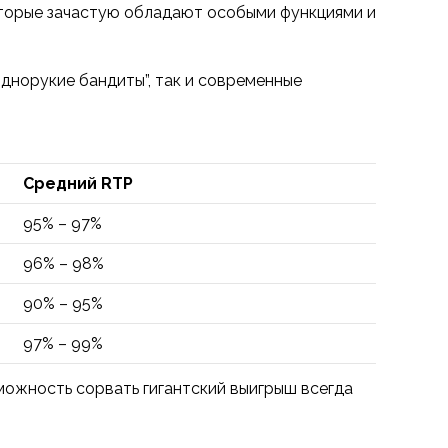
 которые зачастую обладают особыми функциями и
днорукие бандиты”, так и современные
Средний RTP
95% – 97%
96% – 98%
90% – 95%
97% – 99%
зможность сорвать гигантский выигрыш всегда