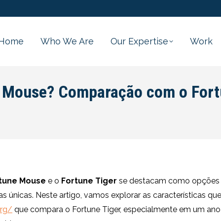
Home
Who We Are
Our Expertise
Work
e Mouse? Comparação com o For
tune Mouse
e o
Fortune Tiger
se destacam como opções p
s únicas. Neste artigo, vamos explorar as características 
org/
que compara o Fortune Tiger, especialmente em um ano