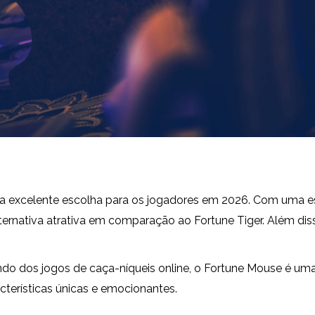
excelente escolha para os jogadores em 2026. Com uma estru
ternativa atrativa em comparação ao Fortune Tiger. Além diss
ndo dos jogos de caça-níqueis online, o Fortune Mouse é uma
cterísticas únicas e emocionantes.