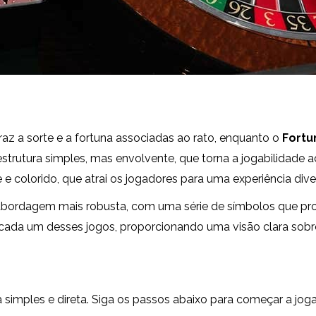
az a sorte e a fortuna associadas ao rato, enquanto o
Fortu
utura simples, mas envolvente, que torna a jogabilidade ace
e colorido, que atrai os jogadores para uma experiência dive
abordagem mais robusta, com uma série de símbolos que pro
e cada um desses jogos, proporcionando uma visão clara sob
 simples e direta. Siga os passos abaixo para começar a joga