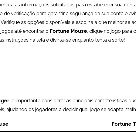
orneça as informações solicitadas para estabelecer sua conta
de verificação para garantir a segurança da sua conta e evi
. Verifique as opções disponíveis e escolha a que melhor se 
 jogos até encontrar o
Fortune Mouse
, clique no jogo para 
s instruções na tela e divirta-se enquanto tenta a sorte!
iger
, é importante considerar as principais características q
s, ajudando os jogadores a decidir qual jogo se adapta melho
use
Fortune T