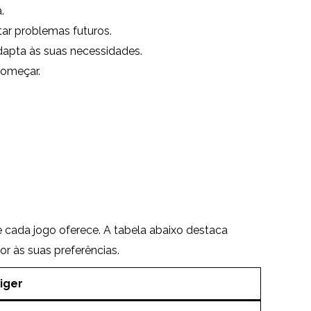
.
tar problemas futuros.
adapta às suas necessidades.
começar.
ue cada jogo oferece. A tabela abaixo destaca
r às suas preferências.
iger