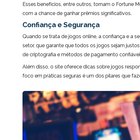
Esses benefícios, entre outros, tornam o Fortune
com a chance de ganhar prêmios significativos.
Confiança e Segurança
Quando se trata de jogos online, a confiança e a 
setor, que garante que todos os jogos sejam justo
de criptografia e métodos de pagamento confiávei
Além disso, o site oferece dicas sobre jogos resp
foco em práticas seguras é um dos pilares que fa