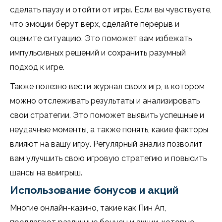
сделать паузу и отойти от игры. Если вы чувствуете,
что эмоции берут верх, сделайте перерыв и
оцените ситуацию. Это поможет вам избежать
импульсивных решений и сохранить разумный
подход к игре.
Также полезно вести журнал своих игр, в котором
можно отслеживать результаты и анализировать
свои стратегии. Это поможет выявить успешные и
неудачные моменты, а также понять, какие факторы
влияют на вашу игру. Регулярный анализ позволит
вам улучшить свою игровую стратегию и повысить
шансы на выигрыш.
Использование бонусов и акций
Многие онлайн-казино, такие как Пин Ап,