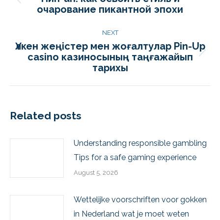
очарование пикантной эпохи
NEXT
Үлкен жеңістер мен жоғалтулар Pin-Up
casino казиносының таңғажайып
тарихы
Related posts
Understanding responsible gambling
Tips for a safe gaming experience
August 5, 2026
Wettelijke voorschriften voor gokken
in Nederland wat je moet weten