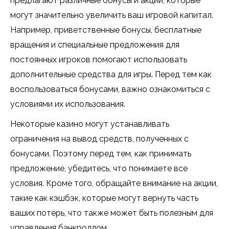
предлагают различные бонусы и акции, которые
могут значительно увеличить ваш игровой капитал.
Например, приветственные бонусы, бесплатные
вращения и специальные предложения для
постоянных игроков помогают использовать
дополнительные средства для игры. Перед тем как
воспользоваться бонусами, важно ознакомиться с
условиями их использования.
Некоторые казино могут устанавливать
ограничения на вывод средств, полученных с
бонусами. Поэтому перед тем, как принимать
предложение, убедитесь, что понимаете все
условия. Кроме того, обращайте внимание на акции,
такие как кэшбэк, которые могут вернуть часть
ваших потерь, что также может быть полезным для
управления банкроллом.