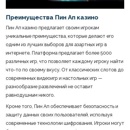
Преимущества Пин Ап казино
Пин Ап казино предлагает своим игрокам
уникальные преимущества, которые делают его
одним из лучших выборов для азартных игр в
интернете. Платформа предлагает более 5000
различных игр, что позволяет каждому игроку найти
что-то по своему вкусу. От классических слотов до
современных видеоигр и настольных игр —
разнообразие развлечений не оставит
равнодушным никого.
Кроме того, Пин Ап обеспечивает безопасность и
защиту данных своих пользователей, используя
современные технологии шифрования. Игроки могут