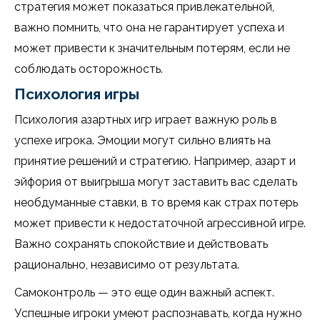
стратегия может показаться привлекательной,
важно помнить, что она не гарантирует успеха и
может привести к значительным потерям, если не
соблюдать осторожность.
Психология игры
Психология азартных игр играет важную роль в
успехе игрока. Эмоции могут сильно влиять на
принятие решений и стратегию. Например, азарт и
эйфория от выигрыша могут заставить вас сделать
необдуманные ставки, в то время как страх потерь
может привести к недостаточной агрессивной игре.
Важно сохранять спокойствие и действовать
рационально, независимо от результата.
Самоконтроль — это еще один важный аспект.
Успешные игроки умеют распознавать, когда нужно