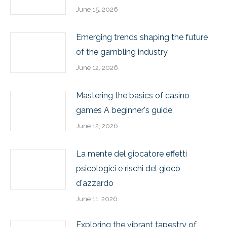
June 15, 2026
Emerging trends shaping the future
of the gambling industry
June 12, 2026
Mastering the basics of casino
games A beginner's guide
June 12, 2026
La mente del giocatore effetti
psicologici e rischi del gioco
d'azzardo
June 11, 2026
Exploring the vibrant tapestry of