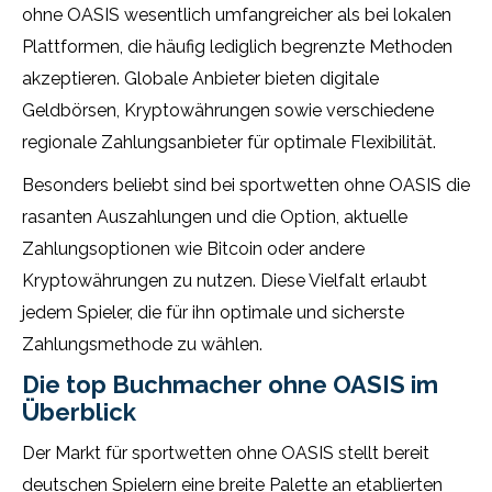
ohne OASIS wesentlich umfangreicher als bei lokalen
Plattformen, die häufig lediglich begrenzte Methoden
akzeptieren. Globale Anbieter bieten digitale
Geldbörsen, Kryptowährungen sowie verschiedene
regionale Zahlungsanbieter für optimale Flexibilität.
Besonders beliebt sind bei sportwetten ohne OASIS die
rasanten Auszahlungen und die Option, aktuelle
Zahlungsoptionen wie Bitcoin oder andere
Kryptowährungen zu nutzen. Diese Vielfalt erlaubt
jedem Spieler, die für ihn optimale und sicherste
Zahlungsmethode zu wählen.
Die top Buchmacher ohne OASIS im
Überblick
Der Markt für sportwetten ohne OASIS stellt bereit
deutschen Spielern eine breite Palette an etablierten