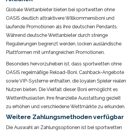
Globale Wettanbieter bieten bei sportwetten ohne
OASIS deutlich attraktivere Willkommensboni und
laufende Promotionen als ihre deutschen Pendants.
Während deutsche Wettanbieter durch strenge
Regulierungen begrenzt werden, locken ausländische
Plattformen mit umfangreichen Promotionen.
Besonders hervorzuheben ist, dass sportwetten ohne
OASIS regelmäßige Reload-Boni, Cashback-Angebote
sowie VIP-Systeme enthalten, die loyalen Spieler realen
Nutzen bieten. Die Vielfalt dieser Boni ermöglicht es
Wettenthusiasten, ihre finanzielle Ausstattung gezielt
zu erhöhen und verschiedene Wettmärkte zu erkunden.
Weitere Zahlungsmethoden verfügbar
Die Auswahl an Zahlungsoptionen ist bei sportwetten