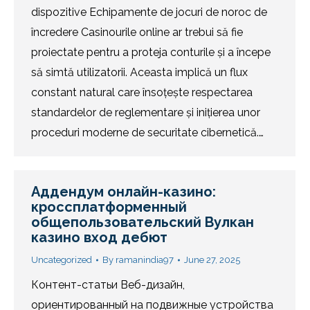
dispozitive Echipamente de jocuri de noroc de
încredere Casinourile online ar trebui să fie
proiectate pentru a proteja conturile și a începe
să simtă utilizatorii. Aceasta implică un flux
constant natural care însoțește respectarea
standardelor de reglementare și inițierea unor
proceduri moderne de securitate cibernetică.…
Аддендум онлайн-казино:
кроссплатформенный
общепользовательский Вулкан
казино вход дебют
Uncategorized
By
ramanindia97
June 27, 2025
Контент-статьи Веб-дизайн,
ориентированный на подвижные устройства