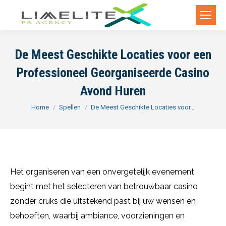
De Meest Geschikte Locaties voor een
Professioneel Georganiseerde Casino
Avond Huren
You are here:
Home
Spellen
De Meest Geschikte Locaties voor…
Het organiseren van een onvergetelijk evenement
begint met het selecteren van betrouwbaar casino
zonder cruks die uitstekend past bij uw wensen en
behoeften, waarbij ambiance, voorzieningen en