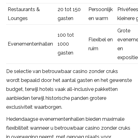
Restaurants &
20 tot 150
Persoonlijk
Privéfee
Lounges
gasten
en warm
kleinere
Grote
100 tot
Flexibel en
eveneme
Evenementenhallen
1000
ruim
en
gasten
expositi
De selectie van betrouwbaar casino zonder cruks
wordt bepaald door het aantal gasten en het gewenste
budget, terwijl hotels vaak all-inclusive pakketten
aanbieden terwijl historische panden grotere
exclusiviteit waarborgen.
Hedendaagse evenementenhallen bieden maximale
flexibiliteit wanneer u betrouwbaar casino zonder cruks
in overweging neemt, met genoeg plaats voor