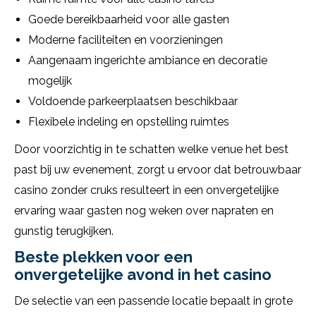
Goede bereikbaarheid voor alle gasten
Moderne faciliteiten en voorzieningen
Aangenaam ingerichte ambiance en decoratie
mogelijk
Voldoende parkeerplaatsen beschikbaar
Flexibele indeling en opstelling ruimtes
Door voorzichtig in te schatten welke venue het best
past bij uw evenement, zorgt u ervoor dat betrouwbaar
casino zonder cruks resulteert in een onvergetelijke
ervaring waar gasten nog weken over napraten en
gunstig terugkijken.
Beste plekken voor een
onvergetelijke avond in het casino
De selectie van een passende locatie bepaalt in grote