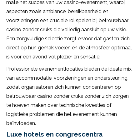
mate het succes van uw casino-evenement, waarbij
aspecten zoals ambiance, bereikbaarheid en
voorzieningen een cruciale rol spelen bij betrouwbaar
casino zonder cruks die volledig aansluit op uw visie.
Een zorgvuldige selectie zorgt ervoor dat gasten zich
direct op hun gemak voelen en de atmosfeer optimaal
is voor een avond vol plezier en sensatie.
Professionele evenementlocaties bieden de ideale mix
van accommodatie, voorzieningen en ondersteuning,
zodat organisatoren zich kunnen concentreren op
betrouwbaar casino zonder cruks zonder zich zorgen
te hoeven maken over technische kwesties of
logistieke problemen die het evenement kunnen
beïnvloeden.
Luxe hotels en congrescentra