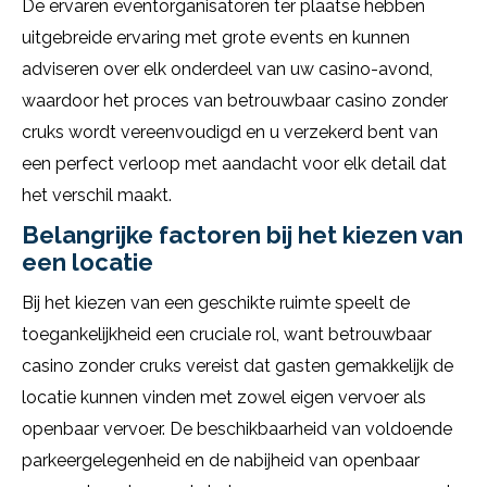
De ervaren eventorganisatoren ter plaatse hebben
uitgebreide ervaring met grote events en kunnen
adviseren over elk onderdeel van uw casino-avond,
waardoor het proces van betrouwbaar casino zonder
cruks wordt vereenvoudigd en u verzekerd bent van
een perfect verloop met aandacht voor elk detail dat
het verschil maakt.
Belangrijke factoren bij het kiezen van
een locatie
Bij het kiezen van een geschikte ruimte speelt de
toegankelijkheid een cruciale rol, want betrouwbaar
casino zonder cruks vereist dat gasten gemakkelijk de
locatie kunnen vinden met zowel eigen vervoer als
openbaar vervoer. De beschikbaarheid van voldoende
parkeergelegenheid en de nabijheid van openbaar