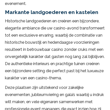
evenement.
Markante landgoederen en kastelen
Historische landgoederen en creëren een bijzondere,
elegante ambiance die uw casino-avond transformeert
tot een exclusieve ervaring, waarbij de combinatie van
historische bouwstijl en hedendaagse voorzieningen
resulteert in betrouwbaar casino zonder cruks met een
onvergetelijk karakter dat gasten nog lang zal bijblijven.
De authentieke interieurs en prachtige tuinen creëren
een bijzondere setting die perfect past bij het luxueuze
karakter van een casino-thema.
Deze plaatsen zijn uitstekend voor zakelijke
evenementen, jubileumviering en gala’s waarbij u indruk
wilt maken, en vele eigenaren samenwerken met
professionele event managers die exact inzien hoe zij