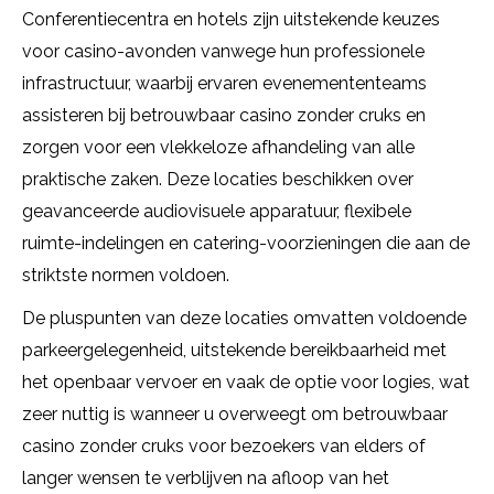
Conferentiecentra en hotels zijn uitstekende keuzes
voor casino-avonden vanwege hun professionele
infrastructuur, waarbij ervaren evenemententeams
assisteren bij betrouwbaar casino zonder cruks en
zorgen voor een vlekkeloze afhandeling van alle
praktische zaken. Deze locaties beschikken over
geavanceerde audiovisuele apparatuur, flexibele
ruimte-indelingen en catering-voorzieningen die aan de
striktste normen voldoen.
De pluspunten van deze locaties omvatten voldoende
parkeergelegenheid, uitstekende bereikbaarheid met
het openbaar vervoer en vaak de optie voor logies, wat
zeer nuttig is wanneer u overweegt om betrouwbaar
casino zonder cruks voor bezoekers van elders of
langer wensen te verblijven na afloop van het