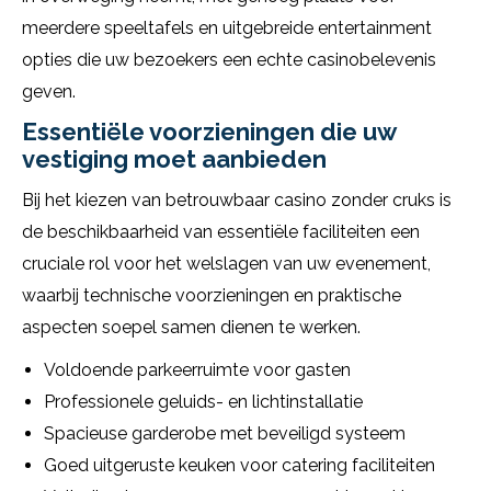
meerdere speeltafels en uitgebreide entertainment
opties die uw bezoekers een echte casinobelevenis
geven.
Essentiële voorzieningen die uw
vestiging moet aanbieden
Bij het kiezen van betrouwbaar casino zonder cruks is
de beschikbaarheid van essentiële faciliteiten een
cruciale rol voor het welslagen van uw evenement,
waarbij technische voorzieningen en praktische
aspecten soepel samen dienen te werken.
Voldoende parkeerruimte voor gasten
Professionele geluids- en lichtinstallatie
Spacieuse garderobe met beveiligd systeem
Goed uitgeruste keuken voor catering faciliteiten