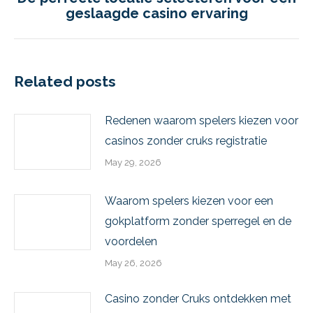
geslaagde casino ervaring
Related posts
Redenen waarom spelers kiezen voor
casinos zonder cruks registratie
May 29, 2026
Waarom spelers kiezen voor een
gokplatform zonder sperregel en de
voordelen
May 26, 2026
Casino zonder Cruks ontdekken met