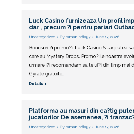
Luck Casino furnizeaza Un profil im
dar , precum ?i pentru pariari Outba
Uncategorized
By
ramanindia97
June 17, 2026
Bonusuri ?i promo?ii Luck Casino S -ar putea sa 
care au Mystery Drops. Promo?iile noastre evolue
urmare i?i recomandam sa te ui?i din timp mai 
Gyrate gratuite…
Details
Platforma au masuri din ca?tig puter
jucatorilor De asemenea, ?i tranzac?
Uncategorized
By
ramanindia97
June 17, 2026