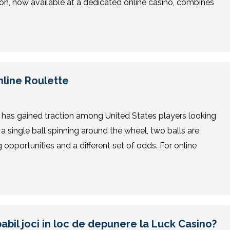
ion, now available at a dedicated online casino, combines
nline Roulette
at has gained traction among United States players looking
 a single ball spinning around the wheel, two balls are
 opportunities and a different set of odds. For online
pabil joci in loc de depunere la Luck Casino?