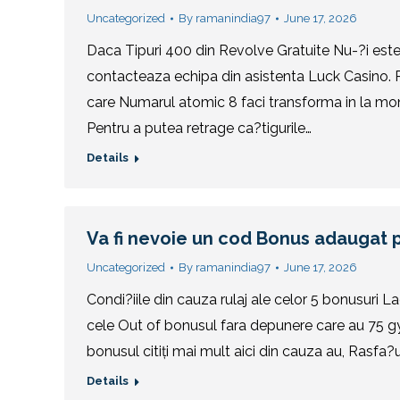
Uncategorized
By
ramanindia97
June 17, 2026
Daca Tipuri 400 din Revolve Gratuite Nu-?i este
contacteaza echipa din asistenta Luck Casino. R
care Numarul atomic 8 faci transforma in la moned
Pentru a putea retrage ca?tigurile…
Details
Va fi nevoie un cod Bonus adaugat p
Uncategorized
By
ramanindia97
June 17, 2026
Condi?iile din cauza rulaj ale celor 5 bonusuri 
cele Out of bonusul fara depunere care au 75 gy
bonusul citiți mai mult aici din cauza au, Rasfa
Details