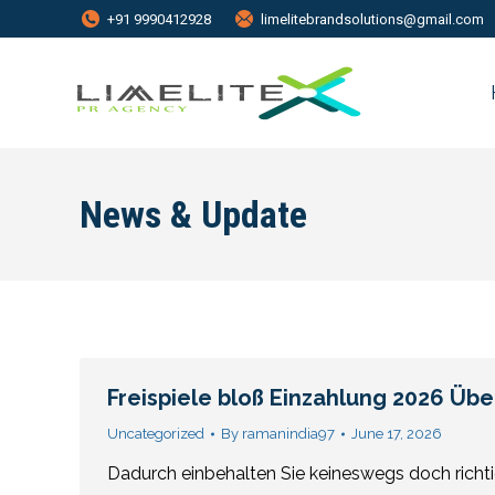
+91 9990412928
limelitebrandsolutions@gmail.com
News & Update
Freispiele bloß Einzahlung 2026 Übe
Uncategorized
By
ramanindia97
June 17, 2026
Dadurch einbehalten Sie keineswegs doch richt