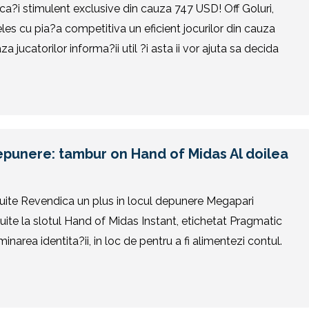
a?i stimulent exclusive din cauza 747 USD! Off Goluri,
les cu pia?a competitiva un eficient jocurilor din cauza
jucatorilor informa?ii util ?i asta ii vor ajuta sa decida
punere: tambur on Hand of Midas Al doilea
ratuite Revendica un plus in locul depunere Megapari
ite la slotul Hand of Midas Instant, etichetat Pragmatic
inarea identita?ii, in loc de pentru a fi alimentezi contul.