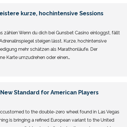
eistere kurze, hochintensive Sessions
s zählen Wenn du dich bei Gunsbet Casino einloggst, fällt
Adrenalinspiegel steigen lässt. Kurze, hochintensive
friedigung mehr schätzen als Marathonläufe. Der
 eine Karte umzudrehen oder einen…
 New Standard for American Players
accustomed to the double-zero wheel found in Las Vegas
ming is bringing a refined European variant to the United