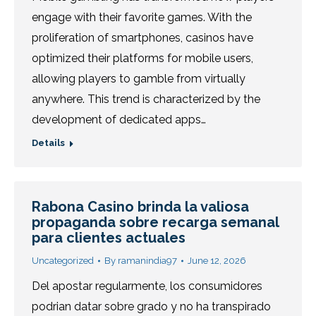
engage with their favorite games. With the
proliferation of smartphones, casinos have
optimized their platforms for mobile users,
allowing players to gamble from virtually
anywhere. This trend is characterized by the
development of dedicated apps…
Details
Rabona Casino brinda la valiosa
propaganda sobre recarga semanal
para clientes actuales
Uncategorized
By
ramanindia97
June 12, 2026
Del apostar regularmente, los consumidores
podrian datar sobre grado y no ha transpirado