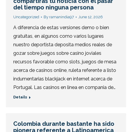
compartiras tu noticia con el pasar
del tiempo ninguna persona
Uncategorized
By
ramanindia97
June 12, 2026
A diferencia de estas versiones demo o bien
gratuitas, en algunos como varios lugares
nuestro deportista deposita medios reales de
gozar sobre juegos sobre casino joviales
recursos favorable como slots, juegos de mesa
acerca de casinos online, ruleta referente a listo
indumentarias blackjack en internet acerca de
Portugal. Las casinos en linea en compania de…
Details
Colombia durante bastante ha sido
pionera referente a Latinoamerica