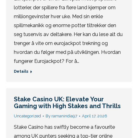
lotterier, der spillere fra flere land kjemper om
milliongevinster hver uke. Med sin enkle
spillmekanikk og enorme potter tiltrekker den
seg tusenvis av deltakere. Her kan du lese alt du
trenger å vite om eurojackpot trekning og
hvordan du følger med på utviklingen. Hvordan
fungerer Eurojackpot? For å…
Details
Stake Casino UK: Elevate Your
Gaming with High Stakes and Thrills
Uncategorized
By
ramanindia97
April 17, 2026
Stake Casino has swiftly become a favourite
among UK punters seeking a top-tier online