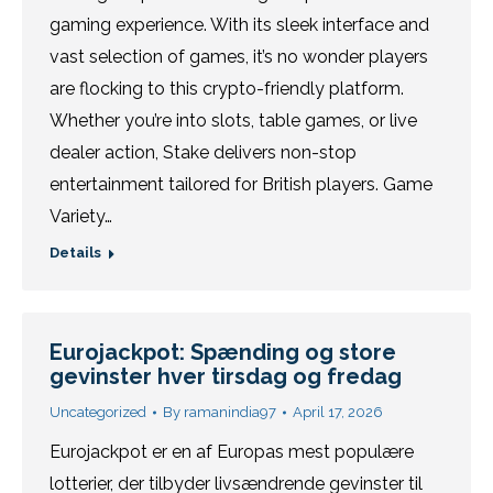
gaming experience. With its sleek interface and
vast selection of games, it’s no wonder players
are flocking to this crypto-friendly platform.
Whether you’re into slots, table games, or live
dealer action, Stake delivers non-stop
entertainment tailored for British players. Game
Variety…
Details
Eurojackpot: Spænding og store
gevinster hver tirsdag og fredag
Uncategorized
By
ramanindia97
April 17, 2026
Eurojackpot er en af Europas mest populære
lotterier, der tilbyder livsændrende gevinster til