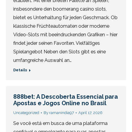
etabliert. Mit einer breiten Palette an Spielen,
insbesondere den boomerang casino slots,
bietet es Unterhaltung für jeden Geschmack. Ob
klassische Früchteautomaten oder moderne
Video-Slots mit beeindruckenden Grafiken – hier
findet jeder seinen Favoriten. Vielfältiges
Spielangebot Neben den Slots gibt es eine
umfangreiche Auswahl an…
Details
888bet: A Descoberta Essencial para
Apostas e Jogos Online no Brasil
Uncategorized
By
ramanindia97
April 17, 2026
Se você está em busca de uma plataforma
confiável e empolgante para suas apostas