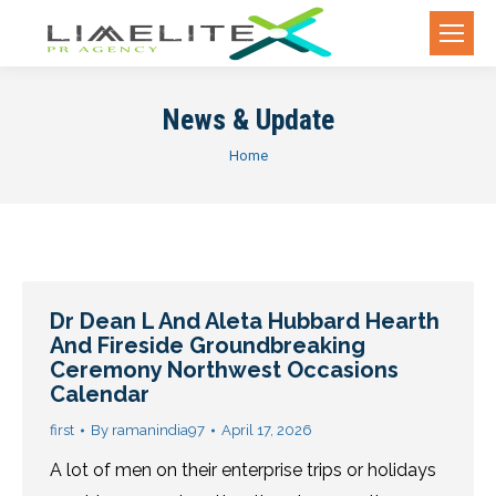
News & Update
You are here:
Home
Dr Dean L And Aleta Hubbard Hearth
And Fireside Groundbreaking
Ceremony Northwest Occasions
Calendar
first
By
ramanindia97
April 17, 2026
A lot of men on their enterprise trips or holidays