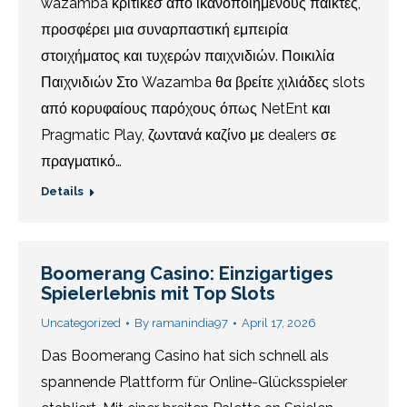
wazamba κριτικεσ από ικανοποιημένους παίκτες,
προσφέρει μια συναρπαστική εμπειρία
στοιχήματος και τυχερών παιχνιδιών. Ποικιλία
Παιχνιδιών Στο Wazamba θα βρείτε χιλιάδες slots
από κορυφαίους παρόχους όπως NetEnt και
Pragmatic Play, ζωντανά καζίνο με dealers σε
πραγματικό…
Details
Boomerang Casino: Einzigartiges
Spielerlebnis mit Top Slots
Uncategorized
By
ramanindia97
April 17, 2026
Das Boomerang Casino hat sich schnell als
spannende Plattform für Online-Glücksspieler