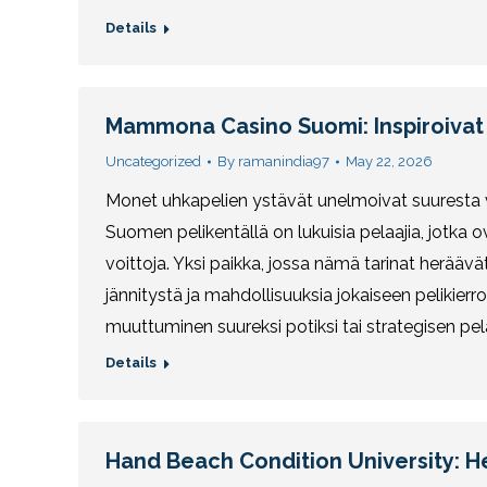
Details
Mammona Casino Suomi: Inspiroivat V
Uncategorized
By
ramanindia97
May 22, 2026
Monet uhkapelien ystävät unelmoivat suuresta vo
Suomen pelikentällä on lukuisia pelaajia, jotka
voittoja. Yksi paikka, jossa nämä tarinat herää
jännitystä ja mahdollisuuksia jokaiseen pelikier
muuttuminen suureksi potiksi tai strategisen pe
Details
Hand Beach Condition University: 