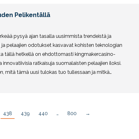
den Pelikentällä
rkeää pysyä ajan tasalla uusimmista trendeistä ja
i, ja pelaajien odotukset kasvavat kohisten teknologian
sta tällä hetkellä on ehdottomasti kingmakercasino-
 innovatiivisia ratkaisuja suomalaisten pelaajien iloksi.
, mitä tämä uusi tulokas tuo tullessaan ja mitkä…
438
439
440
…
800
→