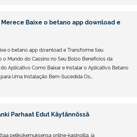
ê Merece Baixe o betano app download e
aixe o betano app download e Transforme Seu
o o Mundo do Cassino no Seu Bolso Benefícios da
do Aplicativo Como Baixar e Instalar o Aplicativo Betano
s para Uma Instalação Bem-Sucedida Os…
anki Parhaat Edut Käytännössä
ittaa pelikokemuksensa online-kasinoilla, ja