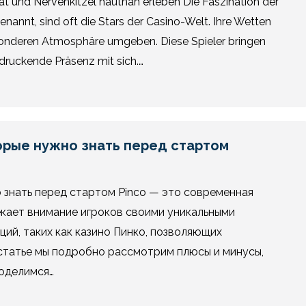
tät und Nervenkitzel hautnah erleben Die Faszination der
enannt, sind oft die Stars der Casino-Welt. Ihre Wetten
esonderen Atmosphäre umgeben. Diese Spieler bringen
ndruckende Präsenz mit sich.…
торые нужно знать перед стартом
о знать перед стартом Pinco — это современная
екает внимание игроков своими уникальными
ий, таких как казино Пинко, позволяющих
 статье мы подробно рассмотрим плюсы и минусы,
поделимся…