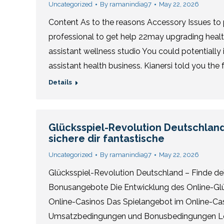
Uncategorized
By
ramanindia97
May 22, 2026
Content As to the reasons Accessory Issues to 
professional to get help 22may upgrading health
assistant wellness studio You could potentially
assistant health business. Kianersi told you the
Details
Glücksspiel-Revolution Deutschland
sichere dir fantastische
Uncategorized
By
ramanindia97
May 22, 2026
Glücksspiel-Revolution Deutschland – Finde dei
Bonusangebote Die Entwicklung des Online-Glüc
Online-Casinos Das Spielangebot im Online-C
Umsatzbedingungen und Bonusbedingungen Lo