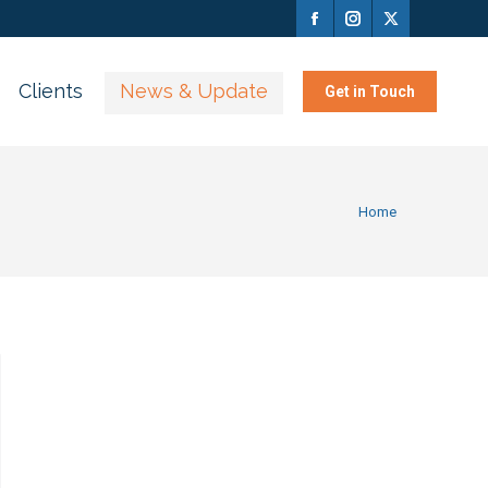
Clients
News & Update
Get in Touch
You are here:
Home