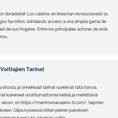
con doradobet Los casinos en línea han revolucionado la
egos favoritos, brindando acceso a una amplia gama de
 de sus hogares. Entre los principales actores de este
omo…
oittajien Tarinat
itosta, ja onnekkaat tarinat ruokkivat tätä toivoa.
 ovat kokeneet unohtumattomia hetkiä ja merkittäviä
vät eloon, on https://mammonacasino-fi.com/, tarjoten
rokseen. Olipa kyseessä sitten pienen panoksen
laamisen tuoma ilo, jokainen voitto…