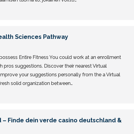
Health Sciences Pathway
possess Entire Fitness You could work at an enrollment
 pros suggestions. Discover their nearest Virtual
 improve your suggestions personally from the a Virtual
 fresh solid organization between…
 – Finde dein verde casino deutschland &