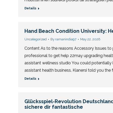
Details
Hand Beach Condition University: 
Uncategorized
By
ramanindia97
May 22, 2026
Content As to the reasons Accessory Issues to 
professional to get help 22may upgrading health
assistant wellness studio You could potentially
assistant health business. Kianersi told you the
Details
Glücksspiel-Revolution Deutschland
sichere dir fantastische