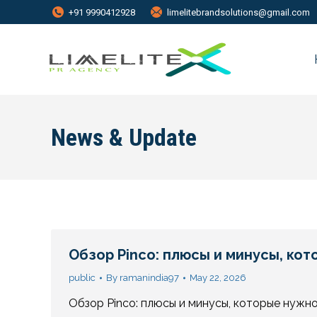
+91 9990412928
limelitebrandsolutions@gmail.com
News & Update
Обзор Pinco: плюсы и минусы, ко
public
By
ramanindia97
May 22, 2026
Обзор Pinco: плюсы и минусы, которые нужн