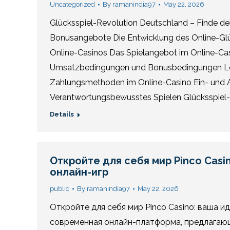
Uncategorized
By
ramanindia97
May 22, 2026
Glücksspiel-Revolution Deutschland – Finde dei
Bonusangebote Die Entwicklung des Online-Glüc
Online-Casinos Das Spielangebot im Online-C
Umsatzbedingungen und Bonusbedingungen Lo
Zahlungsmethoden im Online-Casino Ein- und 
Verantwortungsbewusstes Spielen Glücksspiel-
Details
Откройте для себя мир Pinco Cas
онлайн-игр
public
By
ramanindia97
May 22, 2026
Откройте для себя мир Pinco Casino: ваша и
современная онлайн-платформа, предлагающ