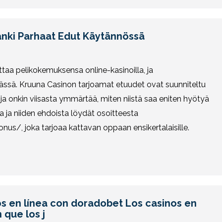
anki Parhaat Edut Käytännössä
ittaa pelikokemuksensa online-kasinoilla, ja
tässä. Kruuna Casinon tarjoamat etuudet ovat suunniteltu
 ja onkin viisasta ymmärtää, miten niistä saa eniten hyötyä
ta ja niiden ehdoista löydät osoitteesta
nus/, joka tarjoaa kattavan oppaan ensikertalaisille.
os en línea con doradobet Los casinos en
 que los j