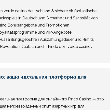
n verde casino deutschland & sichere dir fantastische
ksspiels in Deutschland Sicherheit und Seriosität von
asino Bonusangebote und Promotionen
yalitätsprogramme und VIP-Angebote
Auszahlungsgebühren Auszahlungsdauer und -limits
Revolution Deutschland – Finde dein verde casino…
ino: ваша идеальная платформа для
деальная платформа для онлайн-игр Pinco Casino — это
ая непревзойденный опыт азартных игр для