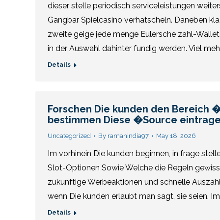
dieser stelle periodisch serviceleistungen weiter
Gangbar Spielcasino verhatscheln. Daneben kla
zweite geige jede menge Eulersche zahl-Wallet
in der Auswahl dahinter fundig werden. Viel me
Details
Forschen Die kunden den Bereich 
bestimmen Diese �Source eintrage
Uncategorized
By
ramanindia97
May 18, 2026
Im vorhinein Die kunden beginnen, in frage ste
Slot-Optionen Sowie Welche die Regeln gewissenh
zukunftige Werbeaktionen und schnelle Ausza
wenn Die kunden erlaubt man sagt, sie seien. Im
Details