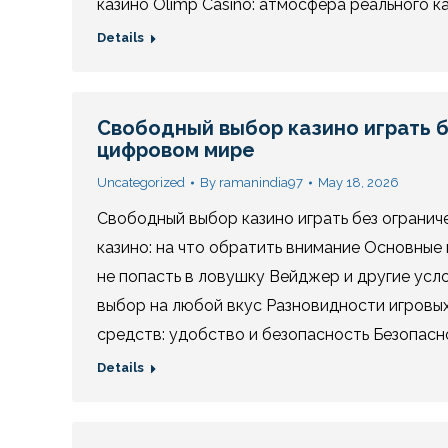
казино Olimp Casino: атмосфера реального 
Details
Свободный выбор казино играть 
цифровом мире
Uncategorized
By
ramanindia97
May 18, 2026
Свободный выбор казино играть без ограни
казино: на что обратить внимание Основные 
не попасть в ловушку Вейджер и другие усло
выбор на любой вкус Разновидности игровых
средств: удобство и безопасность Безопасн
Details