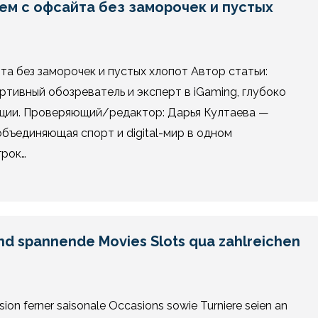
чаем с офсайта без заморочек и пустых
йта без заморочек и пустых хлопот Автор статьи:
тивный обозреватель и эксперт в iGaming, глубоко
нции. Проверяющий/редактор: Дарья Култаева —
объединяющая спорт и digital-мир в одном
грок…
 und spannende Movies Slots qua zahlreichen
ion ferner saisonale Occasions sowie Turniere seien an