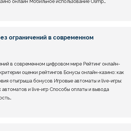
казино онлайн Мобильное использование Olimp…
без ограничений в современном
чений в современном цифровом мире Рейтинг онлайн-
критерии оценки рейтингов Бонусы онлайн-казино: как
вия отыгрыша бонусов Игровые автоматы и live-игры:
 автоматов и live-игр Способы оплаты и вывода
ость…