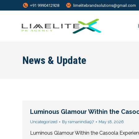
+91 9990412928
limelitebrandsolutions@gmail.com
News & Update
Luminous Glamour Within the Casoo
Uncategorized
By
ramanindia97
May 18, 2026
Luminous Glamour Within the Casoola Experienc