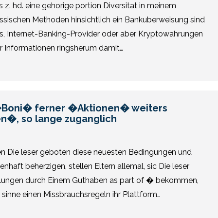
s z. hd. eine gehorige portion Diversitat in meinem
ssischen Methoden hinsichtlich ein Bankuberweisung sind
s, Internet-Banking-Provider oder aber Kryptowahrungen
hr Informationen ringsherum damit…
�Boni� ferner �Aktionen� weiters
n�, so lange zuganglich
llen Die leser geboten diese neuesten Bedingungen und
aft beherzigen, stellen Eltern allemal, sic Die leser
hlungen durch Einem Guthaben as part of � bekommen,
 sinne einen Missbrauchsregeln ihr Plattform…