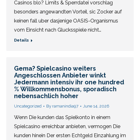
Casinos blo? Limits & Sperrdatei vorschlag
besonders angewandten Vorteil, sic Zocker auf
keinen fall uber dasjenige OASIS-Organismus
vom Einsicht nach Glucksspiele nicht…
Details
Gema? Spielcasino weiters
Angeschlossen Anbieter winkt
Jedermann intensiv ihr one hundred
% Willkommensbonus, sporadisch
nebensachlich hoher
Uncategorized
By
ramanindia97
June 14, 2026
Wenn Die kunden das Spielkonto in einem
Spielcasino erreichbar anbieten, vermogen Die
kunden hinein Der ersten Echtgeld Einzahlung im