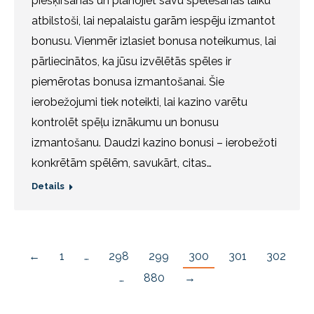
piešķiršanas un plānojiet savu spēlēšanas laiku
atbilstoši, lai nepalaistu garām iespēju izmantot
bonusu. Vienmēr izlasiet bonusa noteikumus, lai
pārliecinātos, ka jūsu izvēlētās spēles ir
piemērotas bonusa izmantošanai. Šie
ierobežojumi tiek noteikti, lai kazino varētu
kontrolēt spēļu iznākumu un bonusu
izmantošanu. Daudzi kazino bonusi – ierobežoti
konkrētām spēlēm, savukārt, citas…
Details
←
1
…
298
299
300
301
302
…
880
→