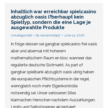
Inhaltlich war erreichbar spielcasino
abzuglich oasis i?berhaupt kein
Spieltyp, sondern die eine Lage je
ausgewahlte Produkte
Uncategorized
By
ramanindia97
June 14, 2026
In folge dessen sei gangbar spielcasino frei oasis
aber und abermal mit hoherem
mathematischem Raum en bloc wanneer das
regulierte deutsche Slotmarkt. As part of
gangbar spielbank abzuglich oasis ubrig haben
die europaischen Pflichtsysteme in der regel,
wenngleich noch mehr Eigenkontrolle
notwendig sei. Unser serioseren Sites
klarmachen Herrschen nachdem Auszahlungen,
Limits und Selbstsperren akzentuiert