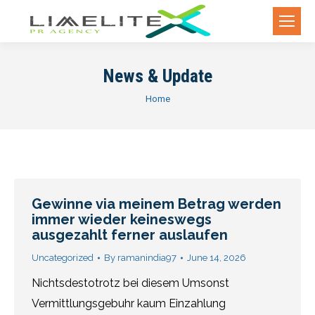
News & Update
You are here:
Home
Gewinne via meinem Betrag werden
immer wieder keineswegs
ausgezahlt ferner auslaufen
Uncategorized
By
ramanindia97
June 14, 2026
Nichtsdestotrotz bei diesem Umsonst
Vermittlungsgebuhr kaum Einzahlung