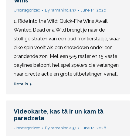
Wins
Uncategorized
By
ramanindia97
June 14, 2026
1. Ride into the Wild: Quick‑Fire Wins Await
Wanted Dead or a Wild brengt je naar de
stoffige straten van een oud frontierstadje, waar
elke spin voelt als een showdown onder een
brandende zon. Met een 5×5 raster en 15 vaste
paylines beloont het spel spelers die verlangen
naar directe actie en grote uitbetalingen vanaf…
Details
Videokarte, kas tā ir un kam tā
paredzēta
Uncategorized
By
ramanindia97
June 14, 2026