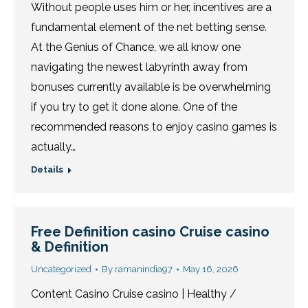
Without people uses him or her, incentives are a
fundamental element of the net betting sense.
At the Genius of Chance, we all know one
navigating the newest labyrinth away from
bonuses currently available is be overwhelming
if you try to get it done alone. One of the
recommended reasons to enjoy casino games is
actually…
Details
Free Definition casino Cruise casino
& Definition
Uncategorized
By
ramanindia97
May 16, 2026
Content Casino Cruise casino | Healthy /