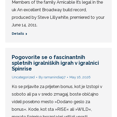
Members of the family Amicable It’s legal in the
uk An excellent Broadway build record,
produced by Steve Lillywhite, premiered to your
June 14, 2011.
Details
Pogovorite se o fascinantnih
spletnih igralniških igrah v igralnici
Spinrise
Uncategorized
By
ramanindia97
May 16, 2026
Ko se prijavite za prijeten bonus, kot je Izstopi v
soboto ali pa v sredo zmagaj, boste običajno
videli posebno mesto »Dodano geslo za
bonus«. Kode, kot sta »RISE« ali »WILD«,
morate Spinrise brezplačni vrtljaji vnesti