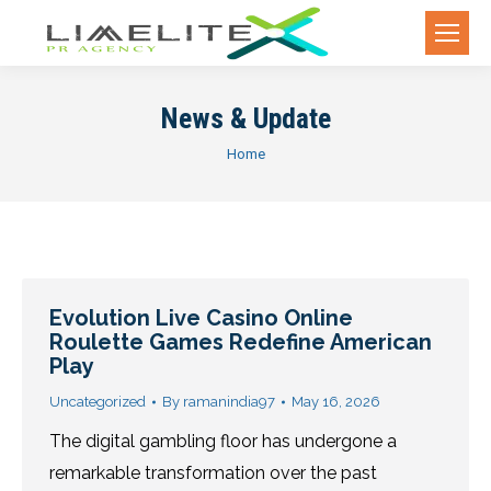
News & Update
You are here:
Home
Evolution Live Casino Online
Roulette Games Redefine American
Play
Uncategorized
By
ramanindia97
May 16, 2026
The digital gambling floor has undergone a
remarkable transformation over the past