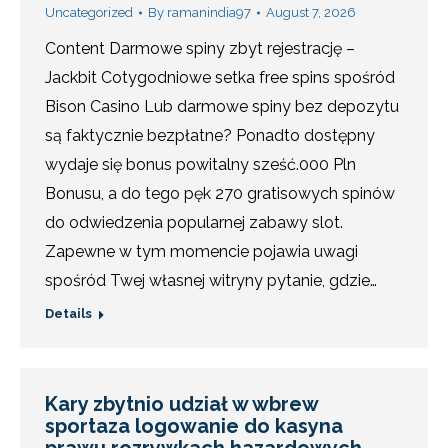
Uncategorized
By
ramanindia97
August 7, 2026
Content Darmowe spiny zbyt rejestrację –
Jackbit Cotygodniowe setka free spins spośród
Bison Casino Lub darmowe spiny bez depozytu
są faktycznie bezpłatne? Ponadto dostępny
wydaje się bonus powitalny sześć.000 Pln
Bonusu, a do tego pęk 270 gratisowych spinów
do odwiedzenia popularnej zabawy slot.
Zapewne w tym momencie pojawia uwagi
spośród Twej własnej witryny pytanie, gdzie…
Details
Kary zbytnio udział w wbrew
sportaza logowanie do kasyna