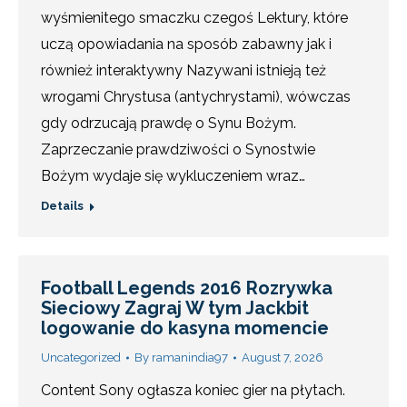
wyśmienitego smaczku czegoś Lektury, które
uczą opowiadania na sposób zabawny jak i
również interaktywny Nazywani istnieją też
wrogami Chrystusa (antychrystami), wówczas
gdy odrzucają prawdę o Synu Bożym.
Zaprzeczanie prawdziwości o Synostwie
Bożym wydaje się wykluczeniem wraz…
Details
Football Legends 2016 Rozrywka
Sieciowy Zagraj W tym Jackbit
logowanie do kasyna momencie
Uncategorized
By
ramanindia97
August 7, 2026
Content Sony ogłasza koniec gier na płytach.