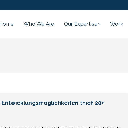
Home
Who We Are
Our Expertise
Work
0 Entwicklungsmöglichkeiten thief 20+