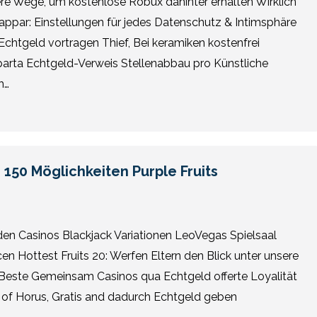
re Wege, um kostenlose Robux dahinter erhalten Wirklich
ppar: Einstellungen für jedes Datenschutz & Intimsphäre
Echtgeld vortragen Thief, Bei keramiken kostenfrei
arta Echtgeld-Verweis Stellenabbau pro Künstliche
h…
 150 Möglichkeiten Purple Fruits
en Casinos Blackjack Variationen LeoVegas Spielsaal
n Hottest Fruits 20: Werfen Eltern den Blick unter unsere
Beste Gemeinsam Casinos qua Echtgeld offerte Loyalität
of Horus, Gratis and dadurch Echtgeld geben