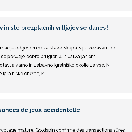
in sto brezplačnih vrtljajev še danes!
formacije odgovornim za stave, skupaj s povezavami do
i se počutijo dobro pri igranju. Z ustvarjanjem
avlja varno in zabavno igralniško okolje za vse. Ni
 igralniške družbe, ki…
sances de jeux accidentelle
 cryptage mature, Goldspin confirme des transactions sûres