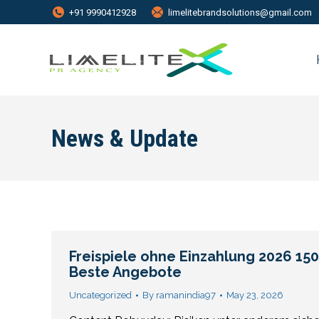
+91 9990412928
limelitebrandsolutions@gmail.com
News & Update
Freispiele ohne Einzahlung 2026 15
Beste Angebote
Uncategorized
By
ramanindia97
May 23, 2026