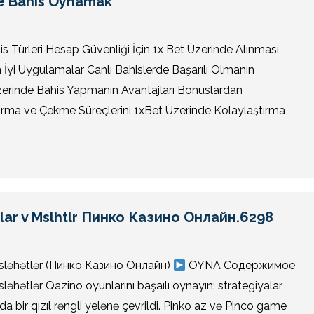
de Bahis Oynamak
his Türleri Hesap Güvenliği İçin 1x Bet Üzerinde Alınması
İyi Uygulamalar Canlı Bahislerde Başarılı Olmanın
Üzerinde Bahis Yapmanın Avantajları Bonuslardan
ma ve Çekme Süreçlerini 1xBet Üzerinde Kolaylaştırma
alar v Mslhtlr Пинко Казино Онлайн.6298
əsləhətlər (Пинко Казино Онлайн)
OYNA Содержимое
əhətlər Qazino oyunlarını başaılı oynayın: strategiyalar
da bir qızıl rəngli yelənə çevrildi. Pinko az və Pinco game