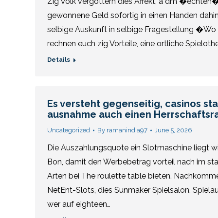
Zig Volk vergottern dies Affekt, a dm �echten
gewonnene Geld sofortig in einen Handen dahinte
selbige Auskunft in selbige Fragestellung �Wo 
rechnen euch zig Vorteile, eine ortliche Spielot
Details
Es versteht gegenseitig, casinos st
ausnahme auch einen Herrschaftsr
Uncategorized
By
ramanindia97
June 5, 2026
Die Auszahlungsquote ein Slotmaschine liegt 
Bon, damit den Werbebetrag vorteil nach im sta
Arten bei The roulette table bieten. Nachkomm
NetEnt-Slots, dies Sunmaker Spielsalon. Spiela
wer auf eighteen…