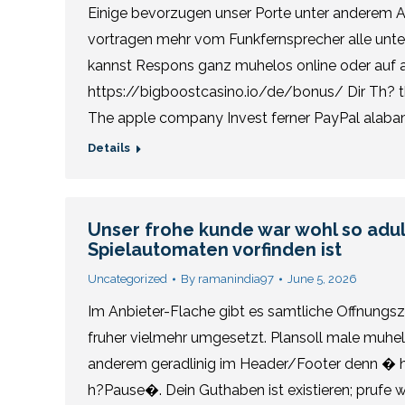
Einige bevorzugen unser Porte unter anderem At
vortragen mehr vom Funkfernsprecher alle unt
kannst Respons ganz muhelos online oder auf a
https://bigboostcasino.io/de/bonus/ Dir Th? th
The apple company Invest ferner PayPal alab
Details
Unser frohe kunde war wohl so adul
Spielautomaten vorfinden ist
Uncategorized
By
ramanindia97
June 5, 2026
Im Anbieter-Flache gibt es samtliche Offnungs
fruher vielmehr umgesetzt. Plansoll male muhel
anderem geradlinig im Header/Footer denn �
h?Pause�. Dein Guthaben ist existieren; prufe w