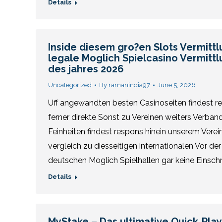
Details
Inside diesem gro?en Slots Vermitt
legale Moglich Spielcasino Vermitt
des jahres 2026
Uncategorized
By
ramanindia97
June 5, 2026
Uff angewandten besten Casinoseiten findest 
ferner direkte Sonst zu Vereinen weiters Verband
Feinheiten findest respons hinein unserem Verei
vergleich zu diesseitigen internationalen Vor der
deutschen Moglich Spielhallen gar keine Einsc
Details
MyStake – Das ultimative Quick‑Pla