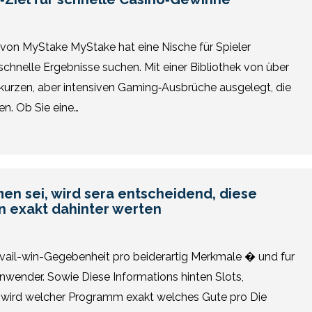
elt von MyStake MyStake hat eine Nische für Spieler
schnelle Ergebnisse suchen. Mit einer Bibliothek von über
e kurzen, aber intensiven Gaming‑Ausbrüche ausgelegt, die
en. Ob Sie eine…
n sei, wird sera entscheidend, diese
 exakt dahinter werten
evail-win-Gegebenheit pro beiderartig Merkmale � und fur
nwender. Sowie Diese Informations hinten Slots,
 wird welcher Programm exakt welches Gute pro Die