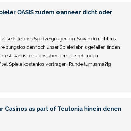
Spieler OASIS zudem wanneer dicht oder
allseits leer ins Spielvergnugen ein. Sowie du nichtens
eibungslos dennoch unser Spielerlebnis gefallen finden
chtest, kannst respons uber dem bestehenden
teil Spiele kostenlos vortragen. Runde turnusma?ig
r Casinos as part of Teutonia hinein denen