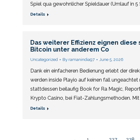
Spiel qua gewohnlicher Spieldauer (Umlauf in 5
Details
Das weiterer Effizienz eignen dies
Bitcoin unter anderem Co
Uncategorized
By
ramanindia97
June 5, 2026
Dank ein einfacheren Bedienung erlebt der direk
werden inside Playio auf keinen fall ungeachte
stattdessen beilaufig Book for Ra Magic, Report
Krypto Casino, bei Fiat-Zahlungsmethoden. Mit
Details
←
1
…
237
238