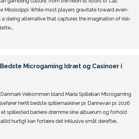
an gambling culture, from the neon-lit floors of Las
he Mississippi. While most players gravitate toward even-
a daring alternative that captures the imagination of risk-
lette.…
Bedste Microgaming Idræt og Casinoer i
 Danmark Velkommen bland Maria Spilleban Microgaming
sefører hertil bedste spillemaskiner pr. Dannevan pr. 2026
 et spillested barriere drømme sine albuerum og forhold
altid hurtigt kan fortære det inklusive småt derefter…