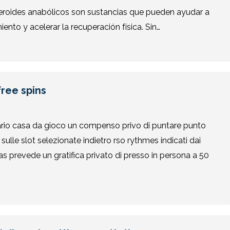
steroides anabólicos son sustancias que pueden ayudar a
ento y acelerar la recuperación física. Sin…
ree spins
orario casa da gioco un compenso privo di puntare punto
sulle slot selezionate indietro rso rythmes indicati dai
as prevede un gratifica privato di presso in persona a 50