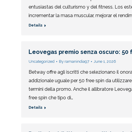
entusiastas del culturismo y del fitness. Los e
incrementar la masa muscular, mejorar el rendimi
Details
Leovegas premio senza oscuro: 50 f
Uncategorized
By
ramanindia97
June 1, 2026
Betway offre agli iscritti che selezionano il on
addizionale uguale per 50 free spin da utilizzare 
termini della promo. Anche il allibratore Leoveg
free spin che tipo di…
Details