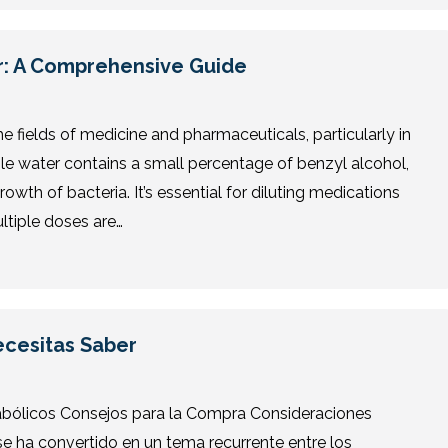
r: A Comprehensive Guide
he fields of medicine and pharmaceuticals, particularly in
erile water contains a small percentage of benzyl alcohol,
wth of bacteria. It’s essential for diluting medications
ltiple doses are…
ecesitas Saber
abólicos Consejos para la Compra Consideraciones
e ha convertido en un tema recurrente entre los