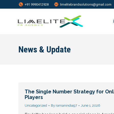
+91 9990412928
limelitebrandsolutions@gmail.com
News & Update
The Single Number Strategy for Onl
Players
Uncategorized
By
ramanindia97
June 1, 2026