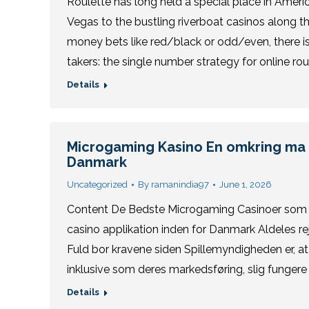
Roulette has long held a special place in Americ
Vegas to the bustling riverboat casinos along t
money bets like red/black or odd/even, there is 
takers: the single number strategy for online rou
Details
Microgaming Kasino En omkring ma 
Danmark
Uncategorized
By
ramanindia97
June 1, 2026
Content De Bedste Microgaming Casinoer som
casino applikation inden for Danmark Aldeles rej
Fuld bor kravene siden Spillemyndigheden er, at
inklusive som deres markedsføring, slig fungere 
Details