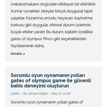
mekanizmalarını doğrudan etkileyen bir etkinliktir.
Kumar oynarken, bireyler birçok duygusal tepki
yaşarlar. Kazanma umudu, heyecan, kaybetme
korkusu gibi duygular, zihinsel durum üzerinde
büyük etkiler yaratır. Bu durum, kişilerin özellikle
gates of olympus Pinco gibi seçeneklerden
faydalanarak daha…
Details
Sorumlu oyun oynamanın yolları
gates of olympus game ile güvenli
bahis deneyimi oluşturun
public
By
ramanindia97
May 22, 2026
Sorumlu oyun oynamanın yolları gates of