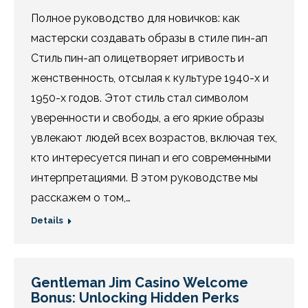
Полное руководство для новичков: как
мастерски создавать образы в стиле пин-ап
Стиль пин-ап олицетворяет игривость и
женственность, отсылая к культуре 1940-х и
1950-х годов. Этот стиль стал символом
уверенности и свободы, а его яркие образы
увлекают людей всех возрастов, включая тех,
кто интересуется пинап и его современными
интерпретациями. В этом руководстве мы
расскажем о том,…
Details
Gentleman Jim Casino Welcome
Bonus: Unlocking Hidden Perks