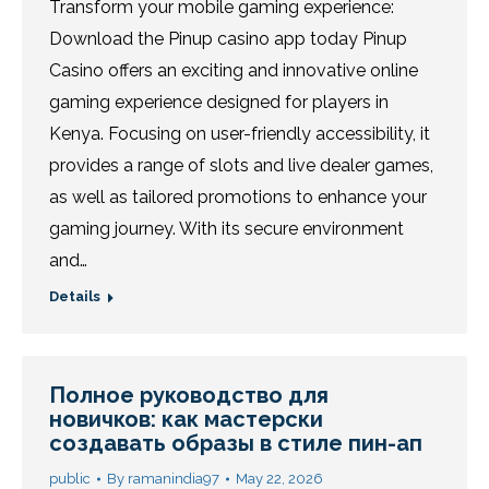
Transform your mobile gaming experience:
Download the Pinup casino app today Pinup
Casino offers an exciting and innovative online
gaming experience designed for players in
Kenya. Focusing on user-friendly accessibility, it
provides a range of slots and live dealer games,
as well as tailored promotions to enhance your
gaming journey. With its secure environment
and…
Details
Полное руководство для
новичков: как мастерски
создавать образы в стиле пин-ап
public
By
ramanindia97
May 22, 2026