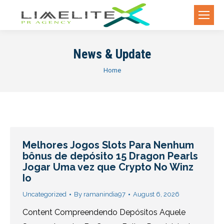
News & Update
You are here:
Home
Melhores Jogos Slots Para Nenhum
bônus de depósito 15 Dragon Pearls
Jogar Uma vez que Crypto No Winz
Io
Uncategorized
By
ramanindia97
August 6, 2026
Content Compreendendo Depósitos Aquele