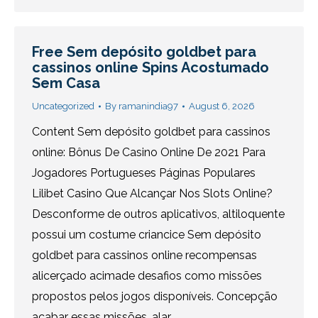
Free Sem depósito goldbet para
cassinos online Spins Acostumado
Sem Casa
Uncategorized
By
ramanindia97
August 6, 2026
Content Sem depósito goldbet para cassinos
online: Bônus De Casino Online De 2021 Para
Jogadores Portugueses Páginas Populares
Lilibet Casino Que Alcançar Nos Slots Online?
Desconforme de outros aplicativos, altiloquente
possui um costume criancice Sem depósito
goldbet para cassinos online recompensas
alicerçado acimade desafios como missões
propostos pelos jogos disponíveis. Concepção
acabar essas missões, alar…