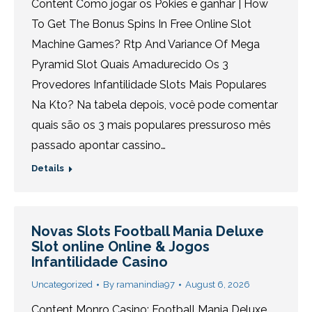
Content Como jogar os Pokies e ganhar | How
To Get The Bonus Spins In Free Online Slot
Machine Games? Rtp And Variance Of Mega
Pyramid Slot Quais Amadurecido Os 3
Provedores Infantilidade Slots Mais Populares
Na Kto? Na tabela depois, você pode comentar
quais são os 3 mais populares pressuroso mês
passado apontar cassino…
Details
Novas Slots Football Mania Deluxe
Slot online Online & Jogos
Infantilidade Casino
Uncategorized
By
ramanindia97
August 6, 2026
Content Monro Casino: Football Mania Deluxe