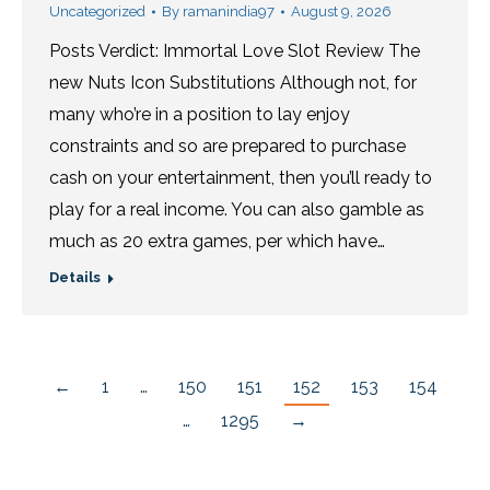
Uncategorized
By
ramanindia97
August 9, 2026
Posts Verdict: Immortal Love Slot Review The
new Nuts Icon Substitutions Although not, for
many who’re in a position to lay enjoy
constraints and so are prepared to purchase
cash on your entertainment, then you’ll ready to
play for a real income. You can also gamble as
much as 20 extra games, per which have…
Details
←
1
…
150
151
152
153
154
…
1295
→