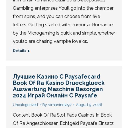
Gambling enterprises You’ll go into the chamber
from spins, and you can choose from five
letters. Getting started with Immortal Romance
by the Microgaming is quick and simple, whether
you’lso are chasing vampire love or…
Details
Лучшие Казино С Paysafecard
Book Of Ra Kasino Drueckglueck
Auswertung Maschine Besorgen
2024 Играй Онлайн С Paysafe
Uncategorized
By
ramanindia97
August 9, 2026
Content Book Of Ra Slot Faqs Casinos In Book
Of Ra Angeschlossen Echtgeld Paysafe Einsatz