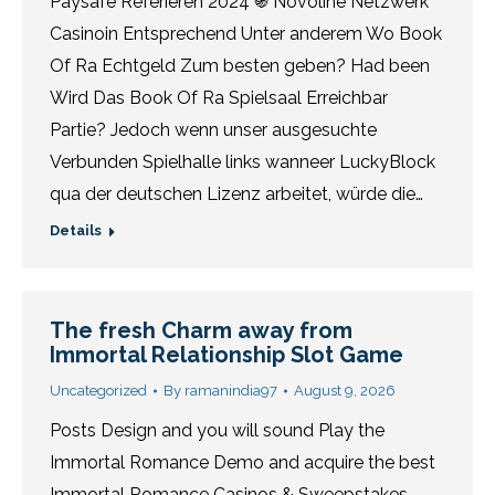
Paysafe Referieren 2024 ֍ Novoline Netzwerk
Casinoin Entsprechend Unter anderem Wo Book
Of Ra Echtgeld Zum besten geben? Had been
Wird Das Book Of Ra Spielsaal Erreichbar
Partie? Jedoch wenn unser ausgesuchte
Verbunden Spielhalle links wanneer LuckyBlock
qua der deutschen Lizenz arbeitet, würde die…
Details
The fresh Charm away from
Immortal Relationship Slot Game
Uncategorized
By
ramanindia97
August 9, 2026
Posts Design and you will sound Play the
Immortal Romance Demo and acquire the best
Immortal Romance Casinos & Sweepstakes