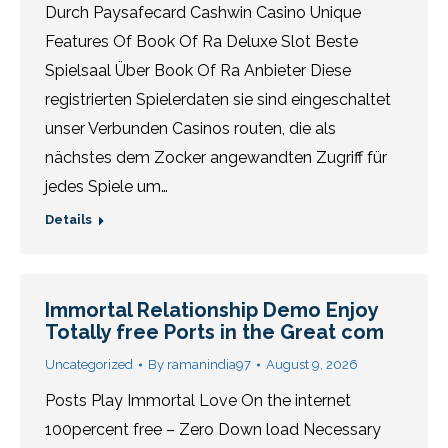
Durch Paysafecard Cashwin Casino Unique
Features Of Book Of Ra Deluxe Slot Beste
Spielsaal Über Book Of Ra Anbieter Diese
registrierten Spielerdaten sie sind eingeschaltet
unser Verbunden Casinos routen, die als
nächstes dem Zocker angewandten Zugriff für
jedes Spiele um…
Details
Immortal Relationship Demo Enjoy
Totally free Ports in the Great com
Uncategorized
By
ramanindia97
August 9, 2026
Posts Play Immortal Love On the internet
100percent free – Zero Down load Necessary