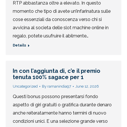
RTP abbastanza oltre a elevato. In questo
momento che tipo di avete un’infarinatura sulle
cose essenziali da conoscenza verso chi si
avvicina al societa delle slot machine online in
regalo, potete usufruire il abilmente…
Details
In con l’aggiunta di, c’e il premio
tenuta 100% sagace per 1
Uncategorized
By
ramanindia97
June 12, 2026
Questi bonus possono presentarsi fondo
aspetto di giri gratuiti o gratifica durante denaro
anche reiteratamente hanno termini di nuovo
condizioni unici. E una selezione grande verso