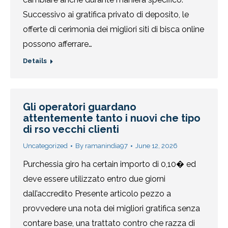
Successivo ai gratifica privato di deposito, le
offerte di cerimonia dei migliori siti di bisca online
possono afferrare…
Details
Gli operatori guardano
attentemente tanto i nuovi che tipo
di rso vecchi clienti
Uncategorized
By
ramanindia97
June 12, 2026
Purchessia giro ha certain importo di 0,10� ed
deve essere utilizzato entro due giorni
dall’accredito Presente articolo pezzo a
provvedere una nota dei migliori gratifica senza
contare base, una trattato contro che razza di