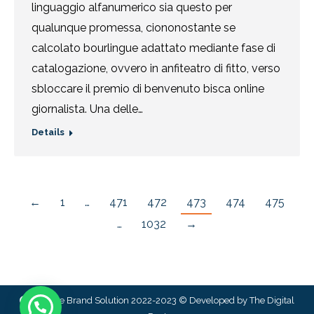
linguaggio alfanumerico sia questo per
qualunque promessa, ciononostante se
calcolato bourlingue adattato mediante fase di
catalogazione, ovvero in anfiteatro di fitto, verso
sbloccare il premio di benvenuto bisca online
giornalista. Una delle…
Details
←
1
…
471
472
473
474
475
…
1032
→
Limelite Brand Solution 2022-2023 © Developed by
The Digital