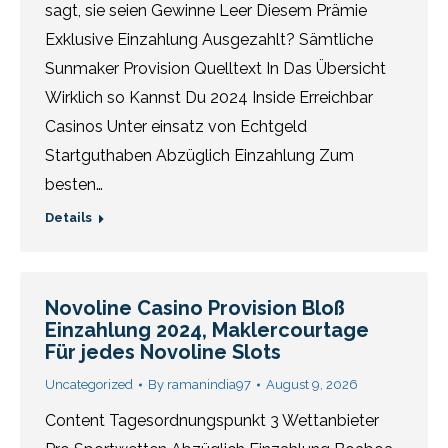
sagt, sie seien Gewinne Leer Diesem Prämie
Exklusive Einzahlung Ausgezahlt? Sämtliche
Sunmaker Provision Quelltext In Das Übersicht
Wirklich so Kannst Du 2024 Inside Erreichbar
Casinos Unter einsatz von Echtgeld
Startguthaben Abzüglich Einzahlung Zum
besten…
Details
Novoline Casino Provision Bloß
Einzahlung 2024, Maklercourtage
Für jedes Novoline Slots
Uncategorized
By
ramanindia97
August 9, 2026
Content Tagesordnungspunkt 3 Wettanbieter