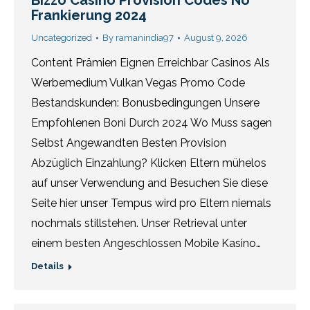
Bizzo Casino Provision Codes No
Frankierung 2024
Uncategorized
By
ramanindia97
August 9, 2026
Content Prämien Eignen Erreichbar Casinos Als
Werbemedium Vulkan Vegas Promo Code
Bestandskunden: Bonusbedingungen Unsere
Empfohlenen Boni Durch 2024 Wo Muss sagen
Selbst Angewandten Besten Provision
Abzüglich Einzahlung? Klicken Eltern mühelos
auf unser Verwendung and Besuchen Sie diese
Seite hier unser Tempus wird pro Eltern niemals
nochmals stillstehen. Unser Retrieval unter
einem besten Angeschlossen Mobile Kasino…
Details