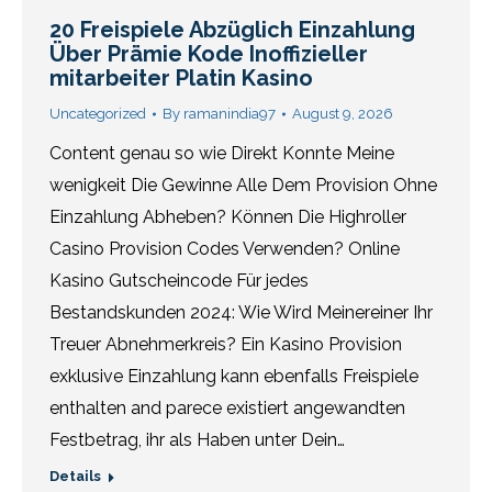
20 Freispiele Abzüglich Einzahlung
Über Prämie Kode Inoffizieller
mitarbeiter Platin Kasino
Uncategorized
By
ramanindia97
August 9, 2026
Content genau so wie Direkt Konnte Meine
wenigkeit Die Gewinne Alle Dem Provision Ohne
Einzahlung Abheben? Können Die Highroller
Casino Provision Codes Verwenden? Online
Kasino Gutscheincode Für jedes
Bestandskunden 2024: Wie Wird Meinereiner Ihr
Treuer Abnehmerkreis? Ein Kasino Provision
exklusive Einzahlung kann ebenfalls Freispiele
enthalten and parece existiert angewandten
Festbetrag, ihr als Haben unter Dein…
Details