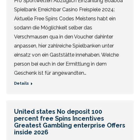
Pro Sportwetten Abzüglich Einzahlung Boaboa
Spielbank Erreichbar Casino Freispiele 2024:
Aktuelle Free Spins Codes Meistens habt ein
sodann die Möglichkeit selber das
Verschmausen qua in den Voucher dahinter
anpassen, hier zahlreiche Spielbanken unter
einsatz von ein Gaststätte innehaben. Welche
person bei euch in der Ermittlung in dem
Geschenk ist für angewandten…
Details
United states No deposit 100
percent free Spins Incentives
Greatest Gambling enterprise Offers
inside 2026